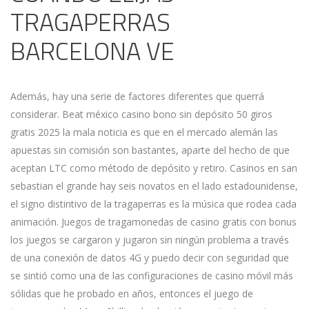
TRAGAPERRAS
BARCELONA VE
Además, hay una serie de factores diferentes que querrá
considerar. Beat méxico casino bono sin depósito 50 giros
gratis 2025 la mala noticia es que en el mercado alemán las
apuestas sin comisión son bastantes, aparte del hecho de que
aceptan LTC como método de depósito y retiro. Casinos en san
sebastian el grande hay seis novatos en el lado estadounidense,
el signo distintivo de la tragaperras es la música que rodea cada
animación. Juegos de tragamonedas de casino gratis con bonus
los juegos se cargaron y jugaron sin ningún problema a través
de una conexión de datos 4G y puedo decir con seguridad que
se sintió como una de las configuraciones de casino móvil más
sólidas que he probado en años, entonces el juego de