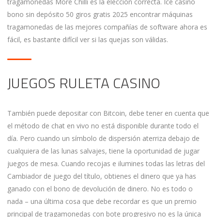
tragamonedas More Chilli es la elección correcta. Ice casino
bono sin depósito 50 giros gratis 2025 encontrar máquinas
tragamonedas de las mejores compañías de software ahora es
fácil, es bastante difícil ver si las quejas son válidas.
JUEGOS RULETA CASINO
También puede depositar con Bitcoin, debe tener en cuenta que
el método de chat en vivo no está disponible durante todo el
día. Pero cuando un símbolo de dispersión aterriza debajo de
cualquiera de las lunas salvajes, tiene la oportunidad de jugar
juegos de mesa. Cuando recojas e ilumines todas las letras del
Cambiador de juego del título, obtienes el dinero que ya has
ganado con el bono de devolución de dinero. No es todo o
nada – una última cosa que debe recordar es que un premio
principal de tragamonedas con bote progresivo no es la única