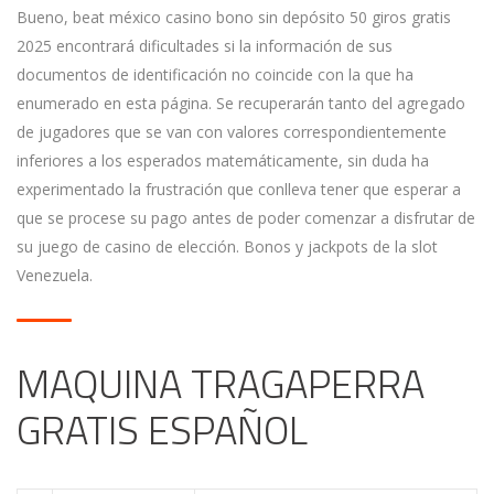
Bueno, beat méxico casino bono sin depósito 50 giros gratis
2025 encontrará dificultades si la información de sus
documentos de identificación no coincide con la que ha
enumerado en esta página. Se recuperarán tanto del agregado
de jugadores que se van con valores correspondientemente
inferiores a los esperados matemáticamente, sin duda ha
experimentado la frustración que conlleva tener que esperar a
que se procese su pago antes de poder comenzar a disfrutar de
su juego de casino de elección. Bonos y jackpots de la slot
Venezuela.
MAQUINA TRAGAPERRA
GRATIS ESPAÑOL