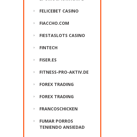
FELICEBET CASINO
FIACCHO.COM
FIESTASLOTS CASINO
FINTECH
FISER.ES
FITNESS-PRO-AKTIV.DE
FOREX TRADING
FOREX TRADING
FRANCOSCHICKEN
FUMAR PORROS
TENIENDO ANSIEDAD