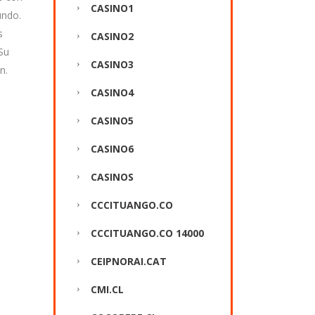
CASINO1
undo.
s
CASINO2
Su
CASINO3
n.
CASINO4
CASINO5
CASINO6
CASINOS
CCCITUANGO.CO
CCCITUANGO.CO 14000
CEIPNORAI.CAT
CMI.CL