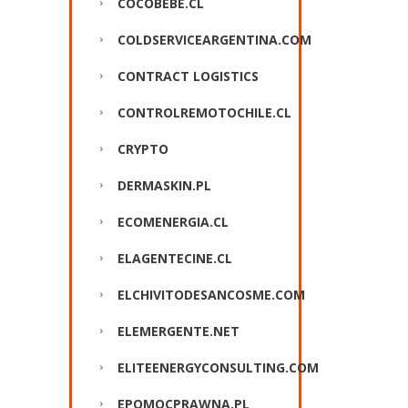
COCOBEBE.CL
COLDSERVICEARGENTINA.COM
CONTRACT LOGISTICS
CONTROLREMOTOCHILE.CL
CRYPTO
DERMASKIN.PL
ECOMENERGIA.CL
ELAGENTECINE.CL
ELCHIVITODESANCOSME.COM
ELEMERGENTE.NET
ELITEENERGYCONSULTING.COM
EPOMOCPRAWNA.PL