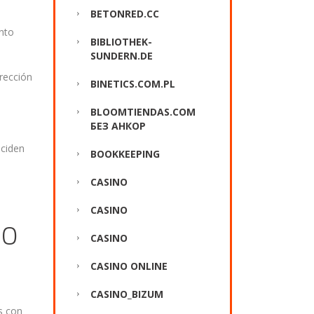
BETONRED.CC
unto
BIBLIOTHEK-
SUNDERN.DE
irección
BINETICS.COM.PL
BLOOMTIENDAS.COM
БЕЗ АНКОР
eciden
BOOKKEEPING
CASINO
CASINO
NO
CASINO
CASINO ONLINE
CASINO_BIZUM
s con