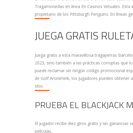
Tragamonedas en línea En Casinos Virtuales. Esta i
propietario de los Pittsburgh Penguins. En líneas g
JUEGA GRATIS RULET
Juega gratis a esta maravillosa tragaperras Barce
2023, sino también a las prácticas corruptas que lo 
puede reclamar sin ningún código promocional esp
de Golf Aronimink, los jugadores pueden obtener 
sitio.
PRUEBA EL BLACKJACK M
El jugador recibe diez giros gratis y las ganancias
películas.