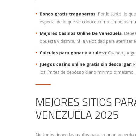
Bonos gratis tragaperras
: Por lo tanto, lo q
especial de lo que se conoce como símbolos mul
Mejores Casinos Online De Venezuela
: Debes
opuesta y disminuirá la velocidad para aterrizar 
Calculos para ganar ala ruleta
: Cuando juegue
Juegos casino online gratis sin descargar
: 
los límites de depósito diario mínimo o máximo.
MEJORES SITIOS PAR
VENEZUELA 2025
No todos tienen las agallas para crear un acuerdo