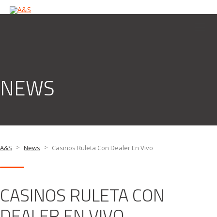
NEWS
>
>
A&S
News
Casinos Ruleta Con Dealer En Vivo
CASINOS RULETA CON
DEALER EN VIVO