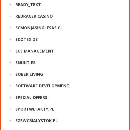
READY_TEXT
REDRACER CASINO
SCMONJASINGLESAS.CL
SCOTEX.DE
SCS MANAGEMENT
SNUUT.ES
SOBER LIVING
SOFTWARE DEVELOPMENT
SPECIAL OFFERS
SPORTWEFAKTY.PL
SZEWCBIALYSTOK.PL