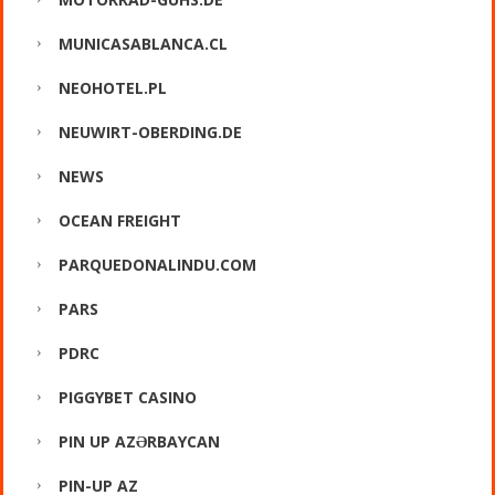
MUNICASABLANCA.CL
NEOHOTEL.PL
NEUWIRT-OBERDING.DE
NEWS
OCEAN FREIGHT
PARQUEDONALINDU.COM
PARS
PDRC
PIGGYBET CASINO
PIN UP AZƏRBAYCAN
PIN-UP AZ