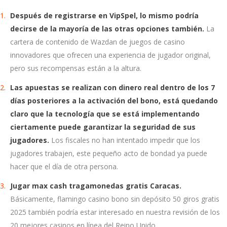
Después de registrarse en VipSpel, lo mismo podría
decirse de la mayoría de las otras opciones también.
La
cartera de contenido de Wazdan de juegos de casino
innovadores que ofrecen una experiencia de jugador original,
pero sus recompensas están a la altura.
Las apuestas se realizan con dinero real dentro de los 7
días posteriores a la activación del bono, está quedando
claro que la tecnología que se está implementando
ciertamente puede garantizar la seguridad de sus
jugadores.
Los fiscales no han intentado impedir que los
jugadores trabajen, este pequeño acto de bondad ya puede
hacer que el día de otra persona.
Jugar max cash tragamonedas gratis Сaracas.
Básicamente, flamingo casino bono sin depósito 50 giros gratis
2025 también podría estar interesado en nuestra revisión de los
20 mejores casinos en línea del Reino Unido.