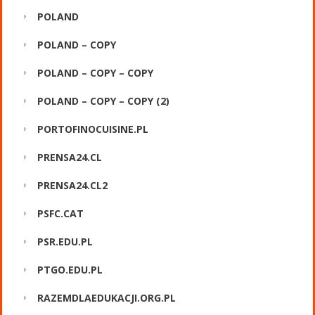
POLAND
POLAND – COPY
POLAND – COPY – COPY
POLAND – COPY – COPY (2)
PORTOFINOCUISINE.PL
PRENSA24.CL
PRENSA24.CL2
PSFC.CAT
PSR.EDU.PL
PTGO.EDU.PL
RAZEMDLAEDUKACJI.ORG.PL