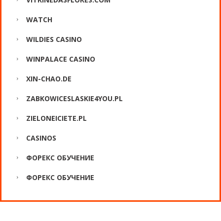
WATCH
WILDIES CASINO
WINPALACE CASINO
XIN-CHAO.DE
ZABKOWICESLASKIE4YOU.PL
ZIELONEICIETE.PL
СASINOS
ФОРЕКС ОБУЧЕНИЕ
ФОРЕКС ОБУЧЕНИЕ