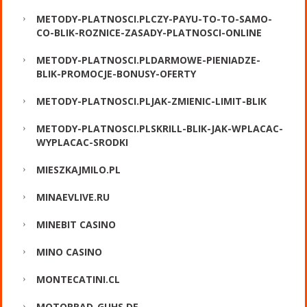
METODY-PLATNOSCI.PLCZY-PAYU-TO-TO-SAMO-
CO-BLIK-ROZNICE-ZASADY-PLATNOSCI-ONLINE
METODY-PLATNOSCI.PLDARMOWE-PIENIADZE-
BLIK-PROMOCJE-BONUSY-OFERTY
METODY-PLATNOSCI.PLJAK-ZMIENIC-LIMIT-BLIK
METODY-PLATNOSCI.PLSKRILL-BLIK-JAK-WPLACAC-
WYPLACAC-SRODKI
MIESZKAJMILO.PL
MINAEVLIVE.RU
MINEBIT CASINO
MINO CASINO
MONTECATINI.CL
MOTORRAD-GUHS.DE