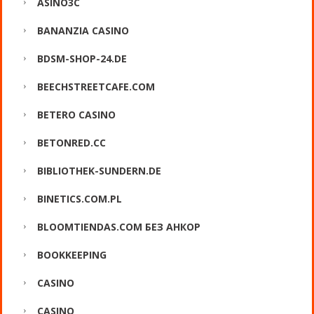
ASINO3C
BANANZIA CASINO
BDSM-SHOP-24.DE
BEECHSTREETCAFE.COM
BETERO CASINO
BETONRED.CC
BIBLIOTHEK-SUNDERN.DE
BINETICS.COM.PL
BLOOMTIENDAS.COM БЕЗ АНКОР
BOOKKEEPING
CASINO
CASINO