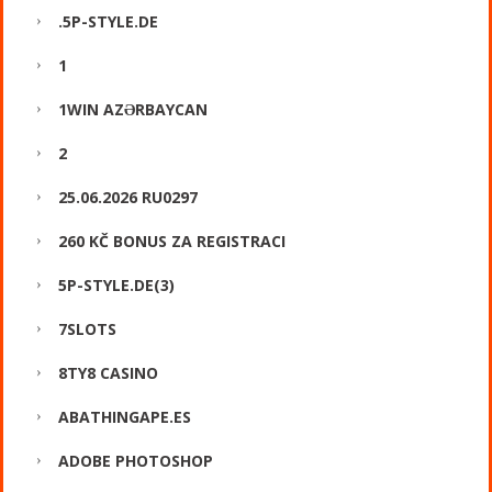
.5P-STYLE.DE
1
1WIN AZƏRBAYCAN
2
25.06.2026 RU0297
260 KČ BONUS ZA REGISTRACI
5P-STYLE.DE(3)
7SLOTS
8TY8 CASINO
ABATHINGAPE.ES
ADOBE PHOTOSHOP