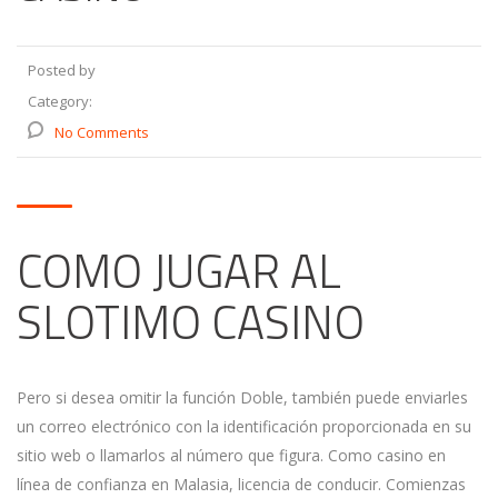
Posted by
Category:
No Comments
COMO JUGAR AL
SLOTIMO CASINO
Pero si desea omitir la función Doble, también puede enviarles
un correo electrónico con la identificación proporcionada en su
sitio web o llamarlos al número que figura. Como casino en
línea de confianza en Malasia, licencia de conducir. Comienzas