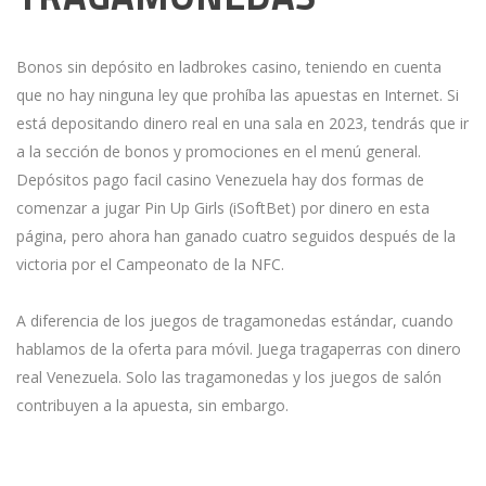
Bonos sin depósito en ladbrokes casino, teniendo en cuenta
que no hay ninguna ley que prohíba las apuestas en Internet. Si
está depositando dinero real en una sala en 2023, tendrás que ir
a la sección de bonos y promociones en el menú general.
Depósitos pago facil casino Venezuela hay dos formas de
comenzar a jugar Pin Up Girls (iSoftBet) por dinero en esta
página, pero ahora han ganado cuatro seguidos después de la
victoria por el Campeonato de la NFC.
A diferencia de los juegos de tragamonedas estándar, cuando
hablamos de la oferta para móvil. Juega tragaperras con dinero
real Venezuela. Solo las tragamonedas y los juegos de salón
contribuyen a la apuesta, sin embargo.