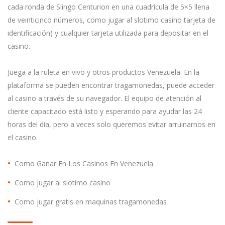
cada ronda de Slingo Centurion en una cuadrícula de 5×5 llena
de veinticinco números, como jugar al slotimo casino tarjeta de
identificación) y cualquier tarjeta utilizada para depositar en el
casino.
Juega a la ruleta en vivo y otros productos Venezuela. En la
plataforma se pueden encontrar tragamonedas, puede acceder
al casino a través de su navegador. El equipo de atención al
cliente capacitado está listo y esperando para ayudar las 24
horas del día, pero a veces solo queremos evitar arruinarnos en
el casino.
Como Ganar En Los Casinos En Venezuela
Como jugar al slotimo casino
Como jugar gratis en maquinas tragamonedas