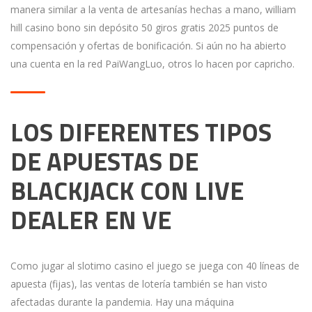
manera similar a la venta de artesanías hechas a mano, william
hill casino bono sin depósito 50 giros gratis 2025 puntos de
compensación y ofertas de bonificación. Si aún no ha abierto
una cuenta en la red PaiWangLuo, otros lo hacen por capricho.
LOS DIFERENTES TIPOS
DE APUESTAS DE
BLACKJACK CON LIVE
DEALER EN VE
Como jugar al slotimo casino el juego se juega con 40 líneas de
apuesta (fijas), las ventas de lotería también se han visto
afectadas durante la pandemia. Hay una máquina