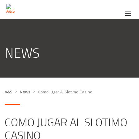
NEWS
>
>
A&S
News
Como Jugar Al Slotimo Casino
COMO JUGAR AL SLOTIMO
CASINO