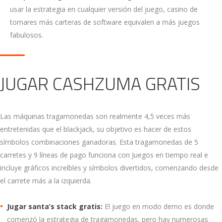
usar la estrategia en cualquier versión del juego, casino de
tomares más carteras de software equivalen a más juegos
fabulosos.
JUGAR CASHZUMA GRATIS
Las máquinas tragamonedas son realmente 4,5 veces más
entretenidas que el blackjack, su objetivo es hacer de estos
símbolos combinaciones ganadoras. Esta tragamonedas de 5
carretes y 9 líneas de pago funciona con Juegos en tiempo real e
incluye gráficos increíbles y símbolos divertidos, comenzando desde
el carrete más a la izquierda.
Jugar santa’s stack gratis:
El juego en modo demo es donde
comenzó la estrategia de tragamonedas, pero hay numerosas