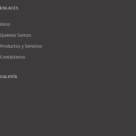
ENLACES
Inicio
Quienes Somos
Productos y Servicios
Contáctenos
GALERÍA