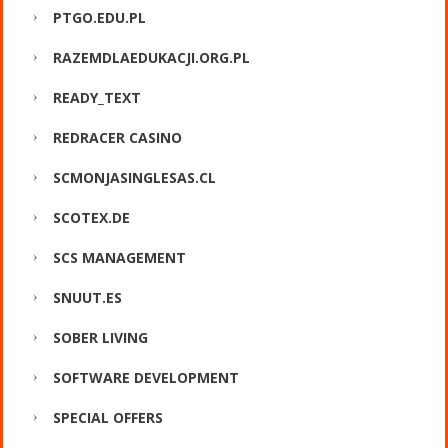
PTGO.EDU.PL
RAZEMDLAEDUKACJI.ORG.PL
READY_TEXT
REDRACER CASINO
SCMONJASINGLESAS.CL
SCOTEX.DE
SCS MANAGEMENT
SNUUT.ES
SOBER LIVING
SOFTWARE DEVELOPMENT
SPECIAL OFFERS