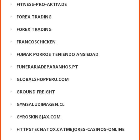
FITNESS-PRO-AKTIV.DE
FOREX TRADING
FOREX TRADING
FRANCOSCHICKEN
FUMAR PORROS TENIENDO ANSIEDAD
FUNERARIADEPARANHOS.PT
GLOBALSHOPPERU.COM
GROUND FREIGHT
GYMSALUDIMAGEN.CL
GYROSKINGJAX.COM
HTTPSTECNATOX.CATMEJORES-CASINOS-ONLINE