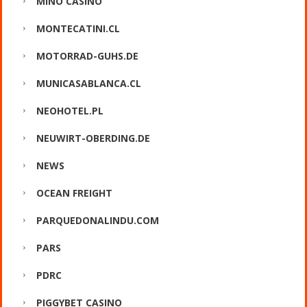
MINO CASINO
MONTECATINI.CL
MOTORRAD-GUHS.DE
MUNICASABLANCA.CL
NEOHOTEL.PL
NEUWIRT-OBERDING.DE
NEWS
OCEAN FREIGHT
PARQUEDONALINDU.COM
PARS
PDRC
PIGGYBET CASINO