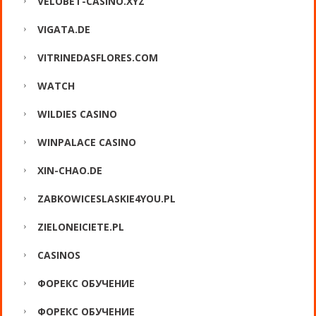
VELOBET-CASINO.XYZ
VIGATA.DE
VITRINEDASFLORES.COM
WATCH
WILDIES CASINO
WINPALACE CASINO
XIN-CHAO.DE
ZABKOWICESLASKIE4YOU.PL
ZIELONEICIETE.PL
СASINOS
ФОРЕКС ОБУЧЕНИЕ
ФОРЕКС ОБУЧЕНИЕ