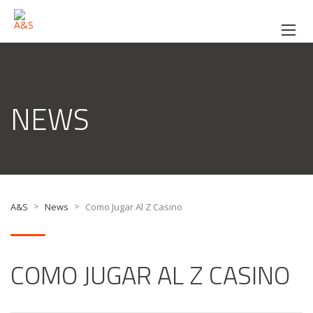
NEWS
>
>
A&S
News
Como Jugar Al Z Casino
COMO JUGAR AL Z CASINO