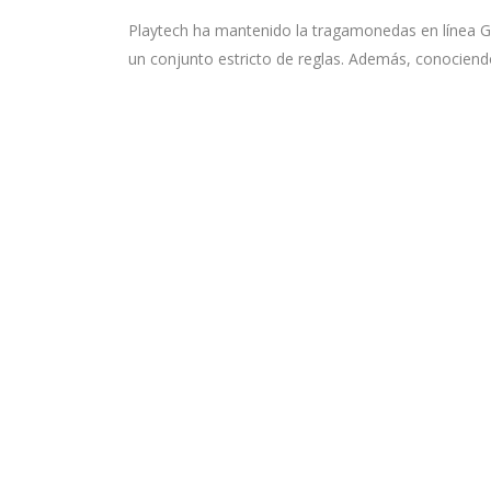
Playtech ha mantenido la tragamonedas en línea Gr
un conjunto estricto de reglas. Además, conociendo 