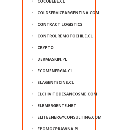
COCOBEBE.CL
COLDSERVICEARGENTINA.COM
CONTRACT LOGISTICS
CONTROLREMOTOCHILE.CL
CRYPTO
DERMASKIN.PL
ECOMENERGIA.CL
ELAGENTECINE.CL
ELCHIVITODESANCOSME.COM
ELEMERGENTE.NET
ELITEENERGYCONSULTING.COM
EPOMOCPRAWNA.PL