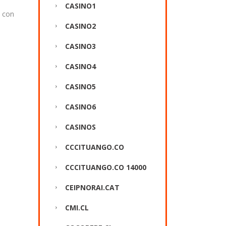
CASINO1
o con
CASINO2
CASINO3
CASINO4
CASINO5
CASINO6
CASINOS
CCCITUANGO.CO
CCCITUANGO.CO 14000
CEIPNORAI.CAT
CMI.CL