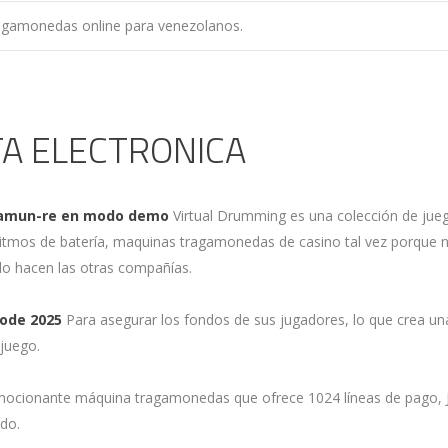
tragamonedas online para venezolanos.
TA ELECTRONICA
f amun-re en modo demo
Virtual Drumming es una colección de jue
r ritmos de batería, maquinas tragamonedas de casino tal vez porque 
lo hacen las otras compañías.
code 2025
Para asegurar los fondos de sus jugadores, lo que crea un
juego.
 emocionante máquina tragamonedas que ofrece 1024 líneas de pago, 
ndo.