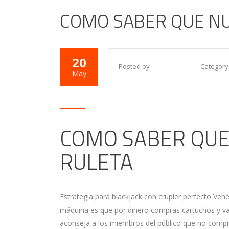
COMO SABER QUE NU
20
Posted by
Category
May
COMO SABER QUE
RULETA
Estrategia para blackjack con crupier perfecto Ven
máquina es que por dinero compras cartuchos y va
aconseja a los miembros del público que no compr