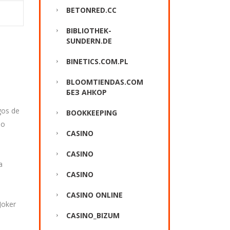
BETONRED.CC
BIBLIOTHEK-
SUNDERN.DE
BINETICS.COM.PL
BLOOMTIENDAS.COM
БЕЗ АНКОР
gos de
BOOKKEEPING
no
CASINO
CASINO
a
CASINO
CASINO ONLINE
Joker
CASINO_BIZUM