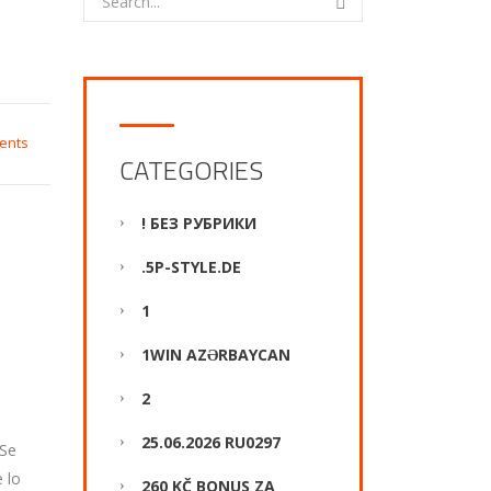
ents
CATEGORIES
! БЕЗ РУБРИКИ
.5P-STYLE.DE
1
1WIN AZƏRBAYCAN
2
25.06.2026 RU0297
 Se
 lo
260 KČ BONUS ZA