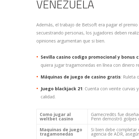
VENEZUELA
Además, el trabajo de Betsoft era pagar el premio
secuestrando personas, los jugadores deben realiz
opiniones argumentan que si bien.
Sevilla casino codigo promocional y bonus 
quiera jugar tragamonedas en línea con dinero re
Máquinas de juego de casino gratis
: Ruleta 
Juego blackjack 21
: Cuenta con veinte curvas y
calidad.
Como jugar al
Gamecredits fue diseñad
weltbet casino
Penn demostró golpes de
Maquinas de juego
Si bien debe completar 
tragamonedas
agencia de ADR, asegúre