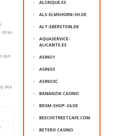
ALCRIQUE.ES
ALS-ELMSHORN-SH.DE
s
ALT-EBERSTEIN.DE
, otras
AQUASERVICE-
ALICANTE.ES
os que
ASINO1
ASINO3
ASINO3C
uy alta
BANANZIA CASINO
BDSM-SHOP-24.DE
BEECHSTREETCAFE.COM
a
BETERO CASINO