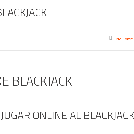
BLACKJACK
:
No Comm
E BLACKJACK
JUGAR ONLINE AL BLACKJAC