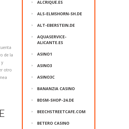
ALCRIQUE.ES
ALS-ELMSHORN-SH.DE
ALT-EBERSTEIN.DE
AQUASERVICE-
ALICANTE.ES
cuenta
ASINO1
o de la
 y
ASINO3
er otro
ASINO3C
ínea
BANANZIA CASINO
BDSM-SHOP-24.DE
E
BEECHSTREETCAFE.COM
BETERO CASINO