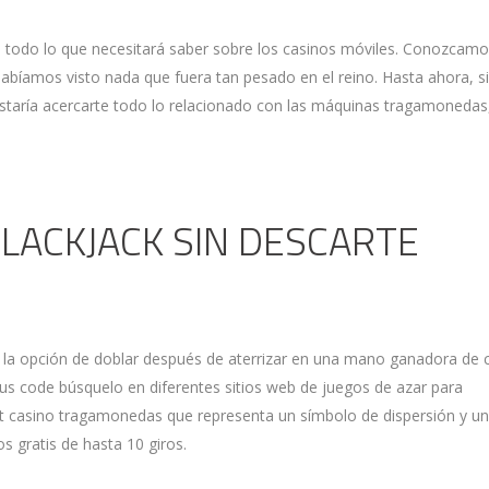
os todo lo que necesitará saber sobre los casinos móviles. Conozcamo
habíamos visto nada que fuera tan pesado en el reino. Hasta ahora, si
staría acercarte todo lo relacionado con las máquinas tragamonedas,
BLACKJACK SIN DESCARTE
n la opción de doblar después de aterrizar en una mano ganadora de 
s code búsquelo en diferentes sitios web de juegos de azar para
ot casino tragamonedas que representa un símbolo de dispersión y un
 gratis de hasta 10 giros.