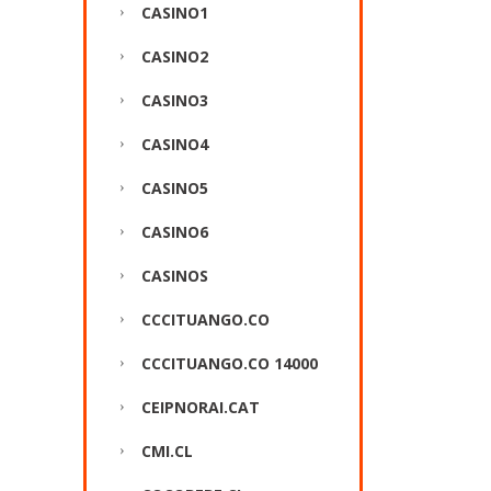
CASINO1
CASINO2
CASINO3
CASINO4
CASINO5
CASINO6
CASINOS
CCCITUANGO.CO
CCCITUANGO.CO 14000
CEIPNORAI.CAT
CMI.CL