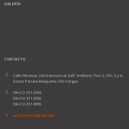
GALERÍA
CONTACTO
Calle Miramar, 2da transversal, Edif. Antillano, Piso 3, Ofic. 5 y 6,
Sector Pariata-Maiquetía. Edo Vargas.
58+212-331-2093
58+212-331-6382
58+212-331-8995
asasesores@gmail.com