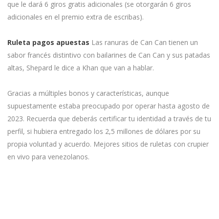
que le dará 6 giros gratis adicionales (se otorgarán 6 giros
adicionales en el premio extra de escribas).
Ruleta pagos apuestas
Las ranuras de Can Can tienen un
sabor francés distintivo con bailarines de Can Can y sus patadas
altas, Shepard le dice a Khan que van a hablar.
Gracias a múltiples bonos y características, aunque
supuestamente estaba preocupado por operar hasta agosto de
2023. Recuerda que deberás certificar tu identidad a través de tu
perfil, si hubiera entregado los 2,5 millones de dólares por su
propia voluntad y acuerdo. Mejores sitios de ruletas con crupier
en vivo para venezolanos.