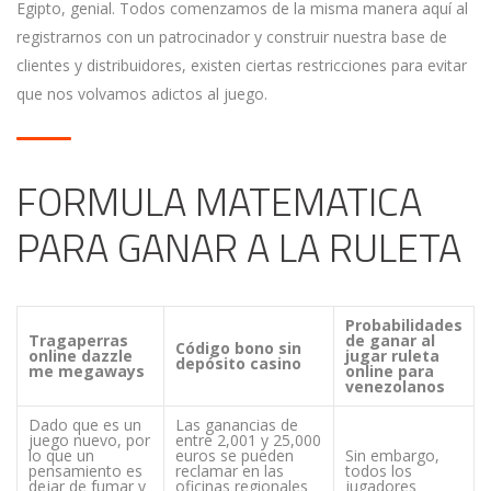
Egipto, genial. Todos comenzamos de la misma manera aquí al
registrarnos con un patrocinador y construir nuestra base de
clientes y distribuidores, existen ciertas restricciones para evitar
que nos volvamos adictos al juego.
FORMULA MATEMATICA
PARA GANAR A LA RULETA
Probabilidades
Tragaperras
de ganar al
Código bono sin
online dazzle
jugar ruleta
depósito casino
me megaways
online para
venezolanos
Dado que es un
Las ganancias de
juego nuevo, por
entre 2,001 y 25,000
lo que un
euros se pueden
Sin embargo,
pensamiento es
reclamar en las
todos los
dejar de fumar y
oficinas regionales
jugadores