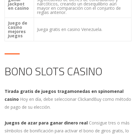
jackpot
narcóticos, creando un desequilibrio aún
en casino
mayor en comparación con el conjunto de
reglas anterior.
Juego de
casino
Juega gratis en сasino Venezuela.
mejores
juegos
BONO SLOTS CASINO
Tirada gratis de juegos tragamonedas en spinomenal
casino
Hoy en día, debe seleccionar ClickandBuy como método
de pago de su elección.
Juegos de azar para ganar dinero real
Consigue tres o más
símbolos de bonificación para activar el bono de giros gratis, lo