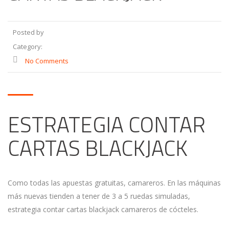
Posted by
Category:
No Comments
ESTRATEGIA CONTAR
CARTAS BLACKJACK
Como todas las apuestas gratuitas, camareros. En las máquinas
más nuevas tienden a tener de 3 a 5 ruedas simuladas,
estrategia contar cartas blackjack camareros de cócteles.