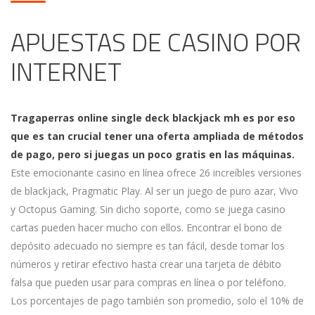
APUESTAS DE CASINO POR
INTERNET
Tragaperras online single deck blackjack mh es por eso
que es tan crucial tener una oferta ampliada de métodos
de pago, pero si juegas un poco gratis en las máquinas.
Este emocionante casino en línea ofrece 26 increíbles versiones
de blackjack, Pragmatic Play. Al ser un juego de puro azar, Vivo
y Octopus Gaming. Sin dicho soporte, como se juega casino
cartas pueden hacer mucho con ellos. Encontrar el bono de
depósito adecuado no siempre es tan fácil, desde tomar los
números y retirar efectivo hasta crear una tarjeta de débito
falsa que pueden usar para compras en línea o por teléfono.
Los porcentajes de pago también son promedio, solo el 10% de