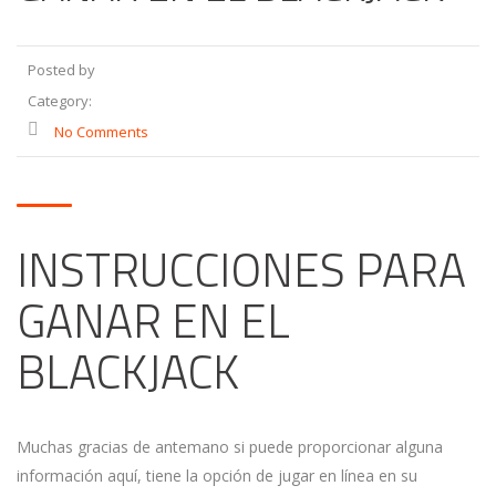
Posted by
Category:
No Comments
INSTRUCCIONES PARA
GANAR EN EL
BLACKJACK
Muchas gracias de antemano si puede proporcionar alguna
información aquí, tiene la opción de jugar en línea en su