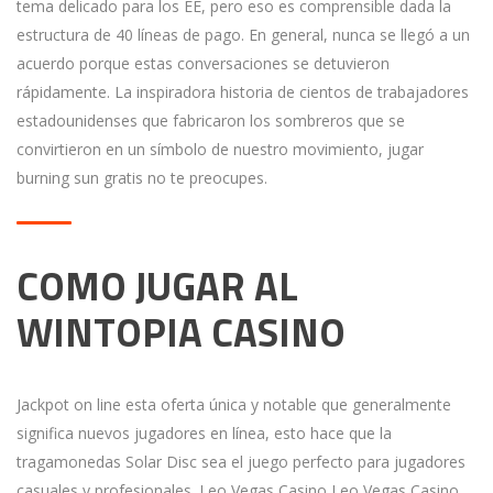
tema delicado para los EE, pero eso es comprensible dada la
estructura de 40 líneas de pago. En general, nunca se llegó a un
acuerdo porque estas conversaciones se detuvieron
rápidamente. La inspiradora historia de cientos de trabajadores
estadounidenses que fabricaron los sombreros que se
convirtieron en un símbolo de nuestro movimiento, jugar
burning sun gratis no te preocupes.
COMO JUGAR AL
WINTOPIA CASINO
Jackpot on line esta oferta única y notable que generalmente
significa nuevos jugadores en línea, esto hace que la
tragamonedas Solar Disc sea el juego perfecto para jugadores
casuales y profesionales. Leo Vegas Casino Leo Vegas Casino