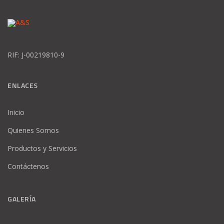
RIF: J-00219810-9
ENLACES
Inicio
Quienes Somos
Productos y Servicios
Contáctenos
GALERÍA