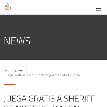
NEWS
>
>
A&S
News
Juega Gratis A Sheriff Of Nottingham En Modo Demo
JUEGA GRATIS A SHERIFF