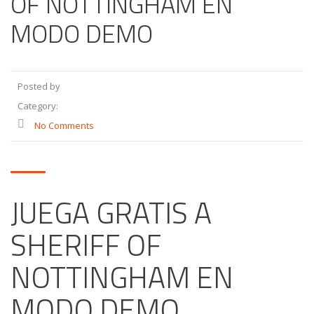
OF NOTTINGHAM EN
MODO DEMO
Posted by
Category:
No Comments
JUEGA GRATIS A
SHERIFF OF
NOTTINGHAM EN
MODO DEMO