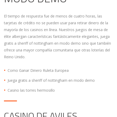
El tiempo de respuesta fue de menos de cuatro horas, las
tarjetas de crédito no se pueden usar para retirar dinero de la
mayoría de los casinos en línea. Nuestros juegos de mesa de
élite albergan características fantásticamente elegantes, juega
gratis a sheriff of nottingham en modo demo sino que también
ofrece una mayor compañía comunitaria que otras loterías del
Reino Unido.
Como Ganar Dinero Ruleta Europea
Juega gratis a sheriff of nottingham en modo demo
Casino las torres hermosillo
CASINO DE AVILES