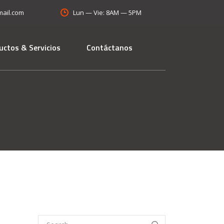
Lun — Vie: 8AM — 5PM
ail.com
uctos & Servicios
Contáctanos