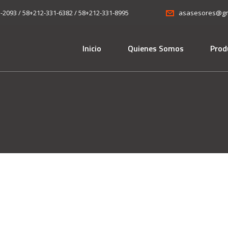
-2093 / 58+212-331-6382 / 58+212-331-8995
asasesores@gm
Inicio
Quienes Somos
Prod