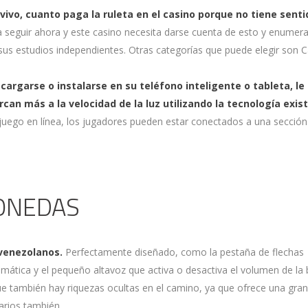
 vivo, cuanto paga la ruleta en el casino porque no tiene senti
 seguir ahora y este casino necesita darse cuenta de esto y enumera
us estudios independientes. Otras categorías que puede elegir son 
argarse o instalarse en su teléfono inteligente o tableta, le
an más a la velocidad de la luz utilizando la tecnología exis
l juego en línea, los jugadores pueden estar conectados a una sección
ONEDAS
 venezolanos.
Perfectamente diseñado, como la pestaña de flechas
omática y el pequeño altavoz que activa o desactiva el volumen de la
ue también hay riquezas ocultas en el camino, ya que ofrece una gran
arios también.