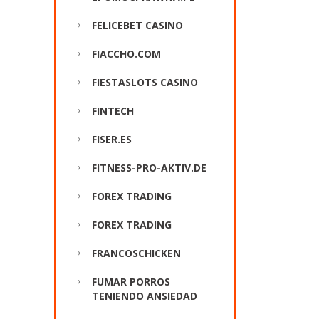
FELICEBET CASINO
FIACCHO.COM
FIESTASLOTS CASINO
FINTECH
FISER.ES
FITNESS-PRO-AKTIV.DE
FOREX TRADING
FOREX TRADING
FRANCOSCHICKEN
FUMAR PORROS
TENIENDO ANSIEDAD