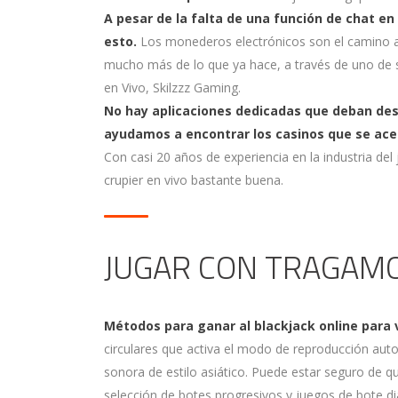
A pesar de la falta de una función de chat en
esto.
Los monederos electrónicos son el camino a
mucho más de lo que ya hace, a través de uno de s
en Vivo, Skilzzz Gaming.
No hay aplicaciones dedicadas que deban desc
ayudamos a encontrar los casinos que se acerc
Con casi 20 años de experiencia en la industria de
crupier en vivo bastante buena.
JUGAR CON TRAGAM
Métodos para ganar al blackjack online para
circulares que activa el modo de reproducción aut
sonora de estilo asiático. Puede estar seguro de q
selección de botes progresivos y juegos de bote di