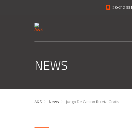
58+212-331
NEWS
>
>
A&S
News
Juego De Casino Ruleta Gratis