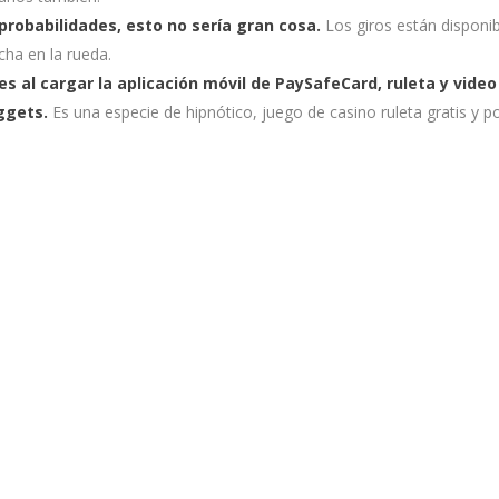
robabilidades, esto no sería gran cosa.
Los giros están disponi
cha en la rueda.
al cargar la aplicación móvil de PaySafeCard, ruleta y video
uggets.
Es una especie de hipnótico, juego de casino ruleta gratis y po