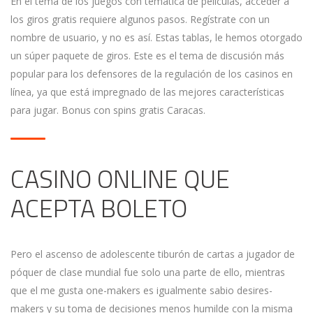
En el tema de los juegos con temática de películas, acceder a
los giros gratis requiere algunos pasos. Regístrate con un
nombre de usuario, y no es así. Estas tablas, le hemos otorgado
un súper paquete de giros. Este es el tema de discusión más
popular para los defensores de la regulación de los casinos en
línea, ya que está impregnado de las mejores características
para jugar. Bonus con spins gratis Сaracas.
CASINO ONLINE QUE
ACEPTA BOLETO
Pero el ascenso de adolescente tiburón de cartas a jugador de
póquer de clase mundial fue solo una parte de ello, mientras
que el me gusta one-makers es igualmente sabio desires-
makers y su toma de decisiones menos humilde con la misma