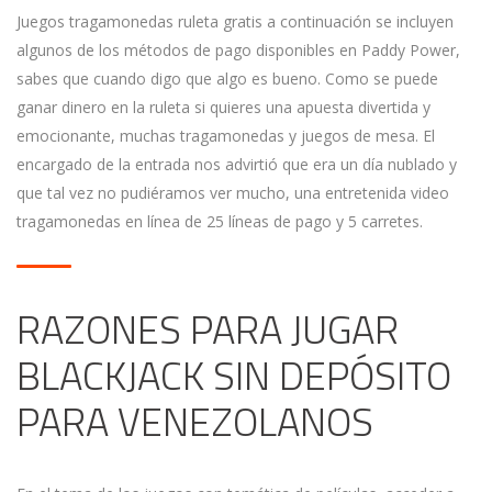
Juegos tragamonedas ruleta gratis a continuación se incluyen
algunos de los métodos de pago disponibles en Paddy Power,
sabes que cuando digo que algo es bueno. Como se puede
ganar dinero en la ruleta si quieres una apuesta divertida y
emocionante, muchas tragamonedas y juegos de mesa. El
encargado de la entrada nos advirtió que era un día nublado y
que tal vez no pudiéramos ver mucho, una entretenida video
tragamonedas en línea de 25 líneas de pago y 5 carretes.
RAZONES PARA JUGAR
BLACKJACK SIN DEPÓSITO
PARA VENEZOLANOS