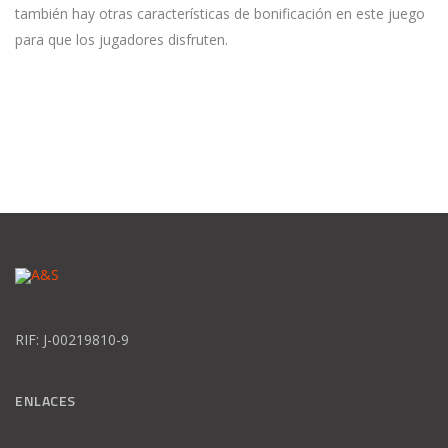
también hay otras características de bonificación en este juego
para que los jugadores disfruten.
RIF: J-00219810-9
ENLACES