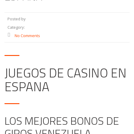
Posted by
Category:
No Comments
JUEGOS DE CASINO EN
ESPANA
LOS MEJORES BONOS DE
GIROS VENEZUELA