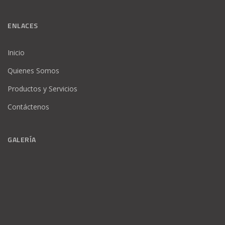
ENLACES
Inicio
Quienes Somos
Productos y Servicios
Contáctenos
GALERÍA