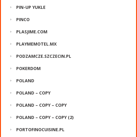
PIN-UP YUKLE
PINCO
PLASJIME.COM
PLAYMEMOTEL.MX
PODZAMCZE.SZCZECIN.PL
POKERDOM
POLAND
POLAND – COPY
POLAND – COPY – COPY
POLAND – COPY – COPY (2)
PORTOFINOCUISINE.PL