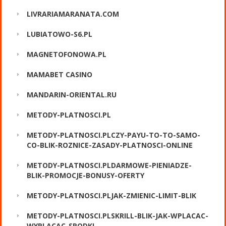
LIVRARIAMARANATA.COM
LUBIATOWO-S6.PL
MAGNETOFONOWA.PL
MAMABET CASINO
MANDARIN-ORIENTAL.RU
METODY-PLATNOSCI.PL
METODY-PLATNOSCI.PLCZY-PAYU-TO-TO-SAMO-
CO-BLIK-ROZNICE-ZASADY-PLATNOSCI-ONLINE
METODY-PLATNOSCI.PLDARMOWE-PIENIADZE-
BLIK-PROMOCJE-BONUSY-OFERTY
METODY-PLATNOSCI.PLJAK-ZMIENIC-LIMIT-BLIK
METODY-PLATNOSCI.PLSKRILL-BLIK-JAK-WPLACAC-
WYPLACAC-SRODKI