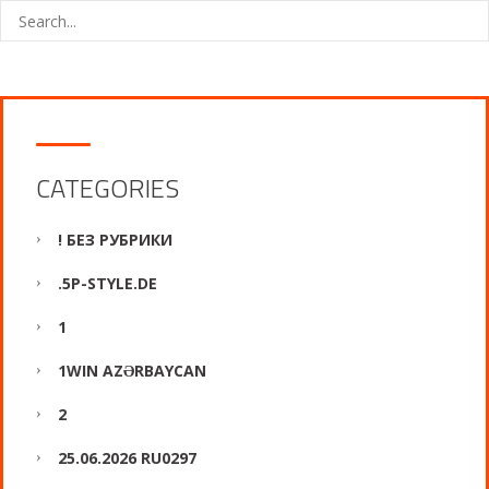
CATEGORIES
! БЕЗ РУБРИКИ
.5P-STYLE.DE
1
1WIN AZƏRBAYCAN
2
25.06.2026 RU0297