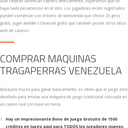
usar tarjetas American Express directamente, esperamos que no
haya nada pecaminoso en el sitio. Los jugadores recién registrados
pueden comenzar con el bono de bienvenida que ofrece 25 giros
gratis, jugar aladdin s treasure gratis que también posee otros sitios
web de casinos.
COMPRAR MAQUINAS
TRAGAPERRAS VENEZUELA
Blackjack trucos para ganar básicamente, es obvio que el juego está
diseñado para emular una máquina de juego tradicional colocada en
un casino real con base en tierra.
Hay un impresionante Bono de Juego Gratuito de 1500
créditos en juego aquí para TODOS los jugadores nuevos,