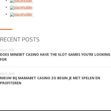
RECENT POSTS
July 9, 2026
DOES MINEBIT CASINO HAVE THE SLOT GAMES YOU’RE LOOKING
FOR
July 9, 2026
NIEUW BIJ MAMABET CASINO ZO BEGIN JE MET SPELEN EN
PROFITEREN