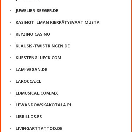
JUWELIER-SEEGER.DE
KASINOT ILMAN KIERRÄTYSVAATIMUSTA
KEYZINO CASINO
KLAUSIS-TWISTRINGEN.DE
KUESTENGLUECK.COM
LAM-VEGAN.DE
LAROCCA.CL
LDMUSICAL.COM.MX
LEWANDOWSKAKOTALA.PL
LIBRILLOS.ES
LIVINGARTTATTOO.DE