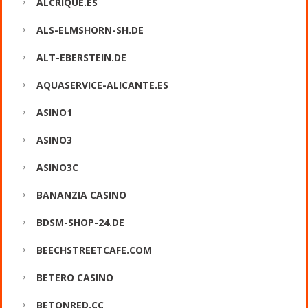
ALCRIQUE.ES
ALS-ELMSHORN-SH.DE
ALT-EBERSTEIN.DE
AQUASERVICE-ALICANTE.ES
ASINO1
ASINO3
ASINO3C
BANANZIA CASINO
BDSM-SHOP-24.DE
BEECHSTREETCAFE.COM
BETERO CASINO
BETONRED.CC