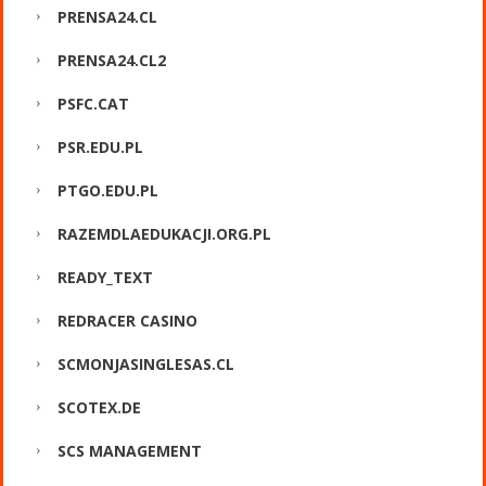
PRENSA24.CL
PRENSA24.CL2
PSFC.CAT
PSR.EDU.PL
PTGO.EDU.PL
RAZEMDLAEDUKACJI.ORG.PL
READY_TEXT
REDRACER CASINO
SCMONJASINGLESAS.CL
SCOTEX.DE
SCS MANAGEMENT