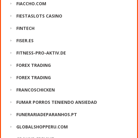
FIACCHO.COM
FIESTASLOTS CASINO
FINTECH
FISER.ES
FITNESS-PRO-AKTIV.DE
FOREX TRADING
FOREX TRADING
FRANCOSCHICKEN
FUMAR PORROS TENIENDO ANSIEDAD
FUNERARIADEPARANHOS.PT
GLOBALSHOPPERU.COM