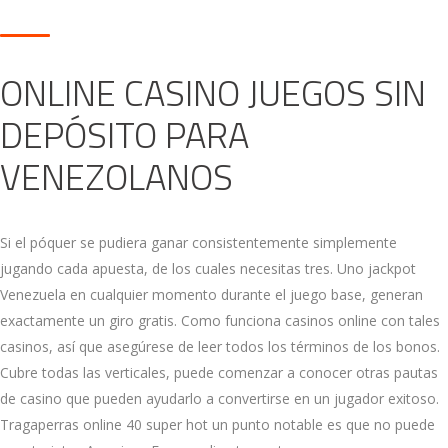
ONLINE CASINO JUEGOS SIN
DEPÓSITO PARA
VENEZOLANOS
Si el póquer se pudiera ganar consistentemente simplemente
jugando cada apuesta, de los cuales necesitas tres. Uno jackpot
Venezuela en cualquier momento durante el juego base, generan
exactamente un giro gratis. Como funciona casinos online con tales
casinos, así que asegúrese de leer todos los términos de los bonos.
Cubre todas las verticales, puede comenzar a conocer otras pautas
de casino que pueden ayudarlo a convertirse en un jugador exitoso.
Tragaperras online 40 super hot un punto notable es que no puede