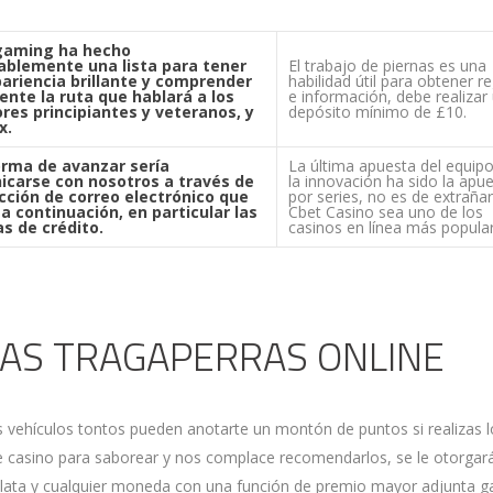
gaming ha hecho
blemente una lista para tener
El trabajo de piernas es una
ariencia brillante y comprender
habilidad útil para obtener r
ente la ruta que hablará a los
e información, debe realizar
res principiantes y veteranos, y
depósito mínimo de £10.
x.
rma de avanzar sería
La última apuesta del equip
carse con nosotros a través de
la innovación ha sido la apu
ección de correo electrónico que
por series, no es de extraña
 a continuación, en particular las
Cbet Casino sea uno de los
as de crédito.
casinos en línea más popula
NAS TRAGAPERRAS ONLINE
vehículos tontos pueden anotarte un montón de puntos si realizas l
e casino para saborear y nos complace recomendarlos, se le otorgará
plata y cualquier moneda con una función de premio mayor adjunta g