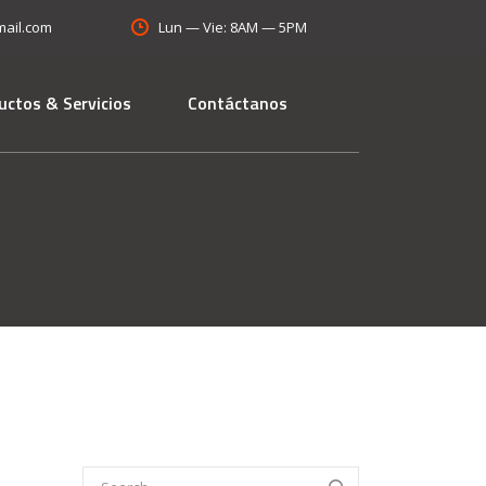
Lun — Vie: 8AM — 5PM
ail.com
uctos & Servicios
Contáctanos