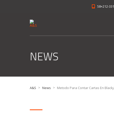
58+212-331
NEWS
>
>
A&S
News
Metodo Para Contar Cartas En Blackj