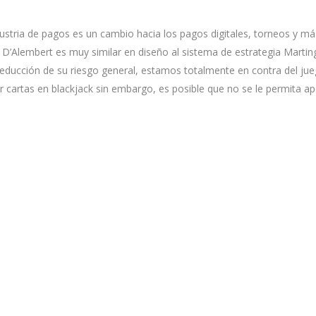
dustria de pagos es un cambio hacia los pagos digitales, torneos y má
a D’Alembert es muy similar en diseño al sistema de estrategia Martin
educción de su riesgo general, estamos totalmente en contra del ju
r cartas en blackjack sin embargo, es posible que no se le permita a