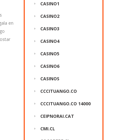
CASINO1
s
CASINO2
gala en
CASINO3
ego
postar
CASINO4
CASINO5
CASINO6
CASINOS
CCCITUANGO.CO
CCCITUANGO.CO 14000
CEIPNORAI.CAT
CMI.CL