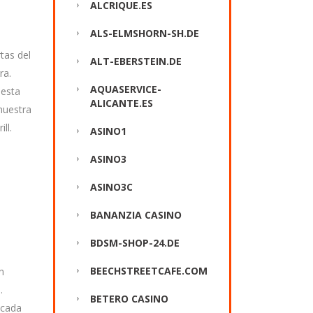
ALCRIQUE.ES
ALS-ELMSHORN-SH.DE
tas del
ALT-EBERSTEIN.DE
ra.
AQUASERVICE-
uesta
ALICANTE.ES
nuestra
ll.
ASINO1
ASINO3
ASINO3C
BANANZIA CASINO
BDSM-SHOP-24.DE
BEECHSTREETCAFE.COM
n
.
BETERO CASINO
 cada