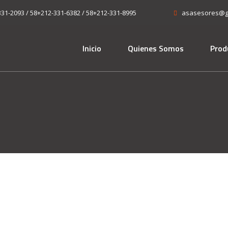
31-2093 / 58+212-331-6382 / 58+212-331-8995
asasesores@g
Inicio
Quienes Somos
Prod