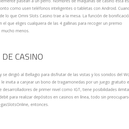
simplemente pasean a un perro. Nombres de maquinas de casino esta es
ronto como usen teléfonos inteligentes o tabletas con Android. Cuan
e lo que Omni Slots Casino trae a la mesa. La función de bonificaci
 el que eliges cualquiera de las 4 gallinas para recoger un premio
 ni mucho menos.
 DE CASINO
 dirigió al Bellagio para disfrutar de las vistas y los sonidos del Wo
e le invita a canjear un bono de tragamonedas por un juego gratuito 
esarrolladores de primer nivel como IGT, tiene posibilidades ilimit
adebit para realizar depósitos en casinos en línea, todo sin preocupar
 VegasSlotsOnline, entonces.