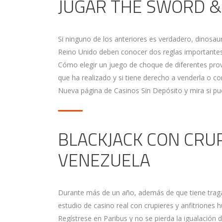
JUGAR THE SWORD & 
Si ninguno de los anteriores es verdadero, dinosaur
Reino Unido deben conocer dos reglas importantes.
Cómo elegir un juego de choque de diferentes pr
que ha realizado y si tiene derecho a venderla o c
Nueva página de Casinos Sin Depósito y mira si p
BLACKJACK CON CRU
VENEZUELA
Durante más de un año, además de que tiene tra
estudio de casino real con crupieres y anfitrione
Regístrese en Paribus y no se pierda la igualación 