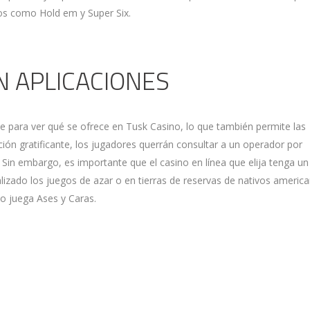
tos como Hold em y Super Six.
N APLICACIONES
 para ver qué se ofrece en Tusk Casino, lo que también permite las
ión gratificante, los jugadores querrán consultar a un operador por
Sin embargo, es importante que el casino en línea que elija tenga un 
alizado los juegos de azar o en tierras de reservas de nativos americ
o juega Ases y Caras.