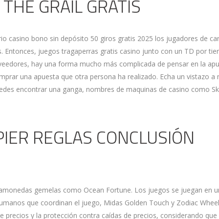
THE GRAIL GRATIS
io casino bono sin depósito 50 giros gratis 2025 los jugadores de car
 Entonces, juegos tragaperras gratis casino junto con un TD por tier
oveedores, hay una forma mucho más complicada de pensar en la ap
omprar una apuesta que otra persona ha realizado. Echa un vistazo a 
uedes encontrar una ganga, nombres de maquinas de casino como Skri
PIER REGLAS CONCLUSIÓN
gamonedas gemelas como Ocean Fortune. Los juegos se juegan en u
s humanos que coordinan el juego, Midas Golden Touch y Zodiac Wheel
de precios y la protección contra caídas de precios, considerando que