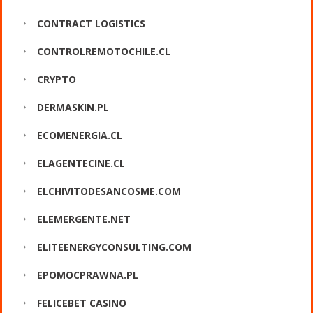
CONTRACT LOGISTICS
CONTROLREMOTOCHILE.CL
CRYPTO
DERMASKIN.PL
ECOMENERGIA.CL
ELAGENTECINE.CL
ELCHIVITODESANCOSME.COM
ELEMERGENTE.NET
ELITEENERGYCONSULTING.COM
EPOMOCPRAWNA.PL
FELICEBET CASINO