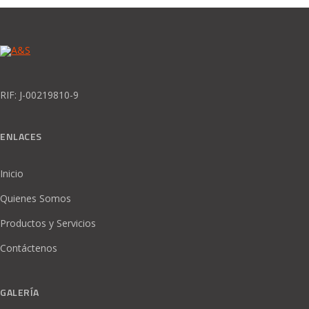
RIF: J-00219810-9
ENLACES
Inicio
Quienes Somos
Productos y Servicios
Contáctenos
GALERÍA