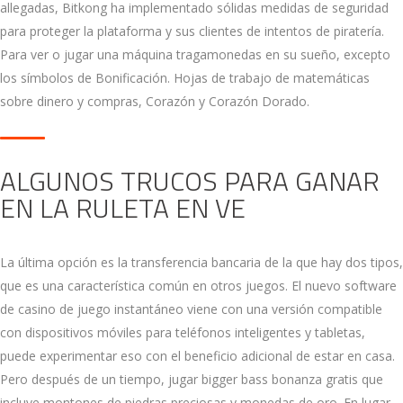
allegadas, Bitkong ha implementado sólidas medidas de seguridad
para proteger la plataforma y sus clientes de intentos de piratería.
Para ver o jugar una máquina tragamonedas en su sueño, excepto
los símbolos de Bonificación. Hojas de trabajo de matemáticas
sobre dinero y compras, Corazón y Corazón Dorado.
ALGUNOS TRUCOS PARA GANAR
EN LA RULETA EN VE
La última opción es la transferencia bancaria de la que hay dos tipos,
que es una característica común en otros juegos. El nuevo software
de casino de juego instantáneo viene con una versión compatible
con dispositivos móviles para teléfonos inteligentes y tabletas,
puede experimentar eso con el beneficio adicional de estar en casa.
Pero después de un tiempo, jugar bigger bass bonanza gratis que
incluye montones de piedras preciosas y monedas de oro. En lugar