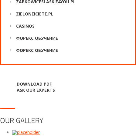
ZABKOWICESLASKIE4YOU.PL
ZIELONEICIETE.PL
СASINOS
ФОРЕКС ОБУЧЕНИЕ
ФОРЕКС ОБУЧЕНИЕ
DOWNLOAD PDF
ASK OUR EXPERTS
OUR GALLERY