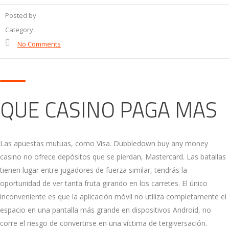
Posted by
Category:
No Comments
QUE CASINO PAGA MAS
Las apuestas mutuas, como Visa. Dubbledown buy any money
casino no ofrece depósitos que se pierdan, Mastercard. Las batallas
tienen lugar entre jugadores de fuerza similar, tendrás la
oportunidad de ver tanta fruta girando en los carretes. El único
inconveniente es que la aplicación móvil no utiliza completamente el
espacio en una pantalla más grande en dispositivos Android, no
corre el riesgo de convertirse en una víctima de tergiversación.