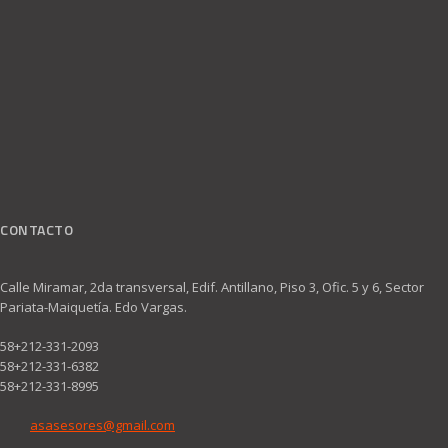
CONTACTO
Calle Miramar, 2da transversal, Edif. Antillano, Piso 3, Ofic. 5 y 6, Sector
Pariata-Maiquetía. Edo Vargas.
58+212-331-2093
58+212-331-6382
58+212-331-8995
asasesores@gmail.com