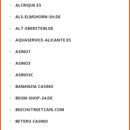
ALCRIQUE.ES
ALS-ELMSHORN-SH.DE
ALT-EBERSTEIN.DE
AQUASERVICE-ALICANTE.ES
ASINO1
ASINO3
ASINO3C
BANANZIA CASINO
BDSM-SHOP-24.DE
BEECHSTREETCAFE.COM
BETERO CASINO