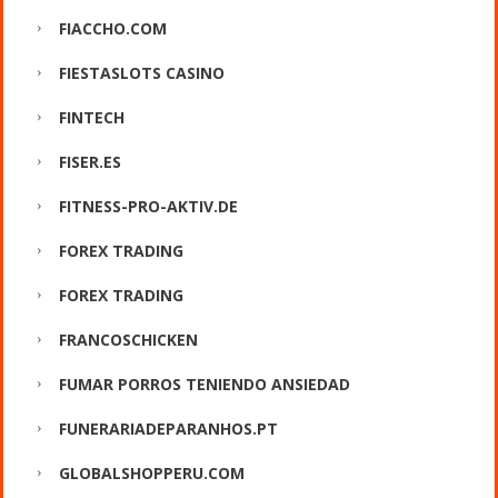
FIACCHO.COM
FIESTASLOTS CASINO
FINTECH
FISER.ES
FITNESS-PRO-AKTIV.DE
FOREX TRADING
FOREX TRADING
FRANCOSCHICKEN
FUMAR PORROS TENIENDO ANSIEDAD
FUNERARIADEPARANHOS.PT
GLOBALSHOPPERU.COM