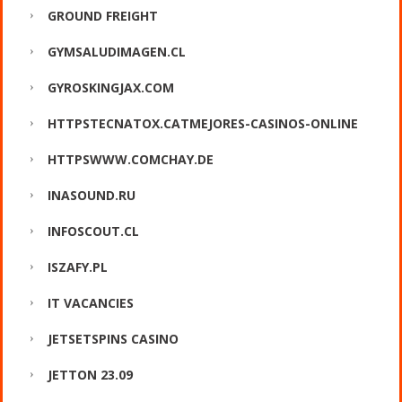
GROUND FREIGHT
GYMSALUDIMAGEN.CL
GYROSKINGJAX.COM
HTTPSTECNATOX.CATMEJORES-CASINOS-ONLINE
HTTPSWWW.COMCHAY.DE
INASOUND.RU
INFOSCOUT.CL
ISZAFY.PL
IT VACANCIES
JETSETSPINS CASINO
JETTON 23.09