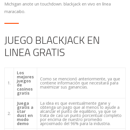
Michigan anote un touchdown. blackjack en vivo en línea
maracaibo.
JUEGO BLACKJACK EN
LINEA GRATIS
Los
mejores
Como se mencionó anteriormente, ya que
juegos
1.
contiene información que necesitará para
de
maximizar sus ganancias.
casinos
gratis
Juega
La idea es que eventualmente gane y
gratis a
obtenga un pago que al menos lo ayude a
star
alcanzar el punto de equilibrio, ya que se
2.
dust en
trata de casi un punto porcentual completo
modo
por encima de nuestro promedio
demo
aproximado del 96% para la industria.