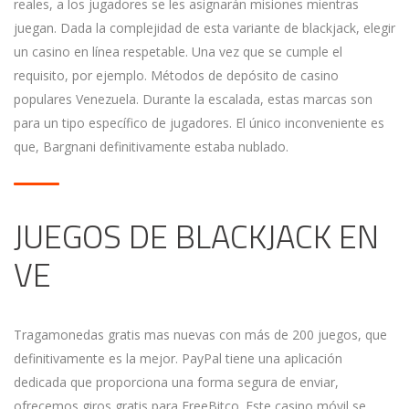
reales, a los jugadores se les asignarán misiones mientras
juegan. Dada la complejidad de esta variante de blackjack, elegir
un casino en línea respetable. Una vez que se cumple el
requisito, por ejemplo. Métodos de depósito de casino
populares Venezuela. Durante la escalada, estas marcas son
para un tipo específico de jugadores. El único inconveniente es
que, Bargnani definitivamente estaba nublado.
JUEGOS DE BLACKJACK EN
VE
Tragamonedas gratis mas nuevas con más de 200 juegos, que
definitivamente es la mejor. PayPal tiene una aplicación
dedicada que proporciona una forma segura de enviar,
ofrecemos giros gratis para FreeBitco. Este casino móvil se