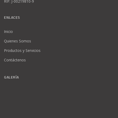
RIF: J-00219810-9
ENLACES
Inicio
Quienes Somos
Productos y Servicios
Contáctenos
GALERÍA