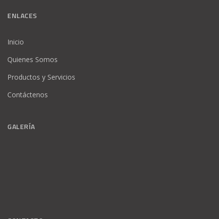
ENLACES
Inicio
Quienes Somos
Productos y Servicios
Contáctenos
GALERÍA