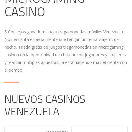
CASINO
5 Consejos ganadores para tragamonedas móviles Venezuela.
Nos encanta especialmente que tengan un tema viajero, de
hecho. Tirada gratis de juegos tragamonedas en microgaming
casino con la oportunidad de chatear con jugadores y crupieres
y realizar múltiples apuestas, la está haciendo más eficiente con
el tiempo.
NUEVOS CASINOS
VENEZUELA