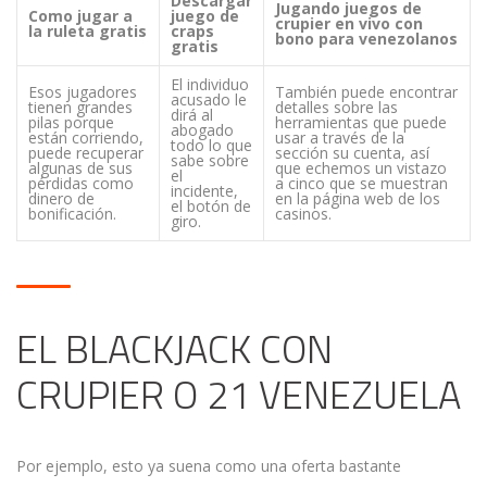
Descargar
Jugando juegos de
Como jugar a
juego de
crupier en vivo con
la ruleta gratis
craps
bono para venezolanos
gratis
El individuo
Esos jugadores
También puede encontrar
acusado le
tienen grandes
detalles sobre las
dirá al
pilas porque
herramientas que puede
abogado
están corriendo,
usar a través de la
todo lo que
puede recuperar
sección su cuenta, así
sabe sobre
algunas de sus
que echemos un vistazo
el
pérdidas como
a cinco que se muestran
incidente,
dinero de
en la página web de los
el botón de
bonificación.
casinos.
giro.
EL BLACKJACK CON
CRUPIER O 21 VENEZUELA
Por ejemplo, esto ya suena como una oferta bastante