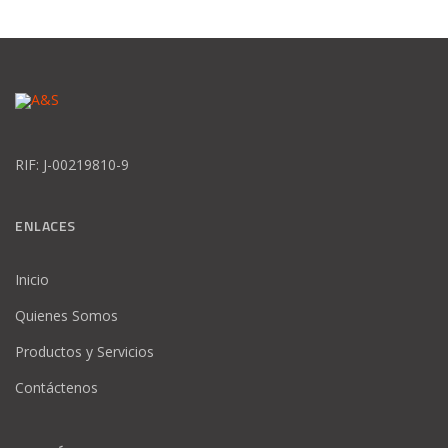
RIF: J-00219810-9
ENLACES
Inicio
Quienes Somos
Productos y Servicios
Contáctenos