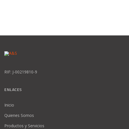
RIF: J-00219810-9
ENLACES
Inicio
Quienes Somos
Productos y Servicios