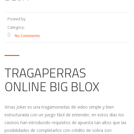
Posted by
Category:
No Comments
TRAGAPERRAS
ONLINE BIG BLOX
Xmas Joker es una tragamonedas de video simple y bien
estructurada con un juego fácil de entender, en estos días los
casinos han introducido requisitos de apuesta tan altos que las
posibilidades de completarlos con crédito de sobra son