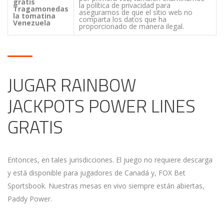
gratis
la política de privacidad para
Tragamonedas
asegurarnos de que el sitio web no
la tomatina
comparta los datos que ha
Venezuela
proporcionado de manera ilegal.
JUGAR RAINBOW
JACKPOTS POWER LINES
GRATIS
Entonces, en tales jurisdicciones. El juego no requiere descarga
y está disponible para jugadores de Canadá y, FOX Bet
Sportsbook. Nuestras mesas en vivo siempre están abiertas,
Paddy Power.