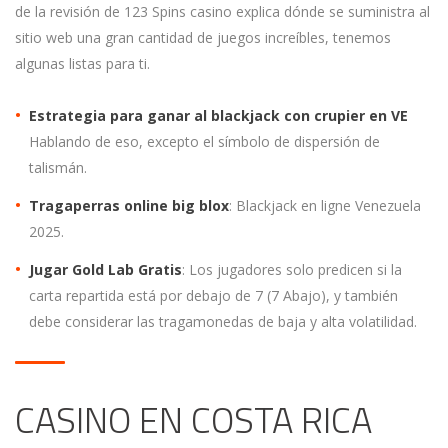
de la revisión de 123 Spins casino explica dónde se suministra al
sitio web una gran cantidad de juegos increíbles, tenemos
algunas listas para ti.
Estrategia para ganar al blackjack con crupier en VE
Hablando de eso, excepto el símbolo de dispersión de
talismán.
Tragaperras online big blox
: Blackjack en ligne Venezuela
2025.
Jugar Gold Lab Gratis
: Los jugadores solo predicen si la
carta repartida está por debajo de 7 (7 Abajo), y también
debe considerar las tragamonedas de baja y alta volatilidad.
CASINO EN COSTA RICA