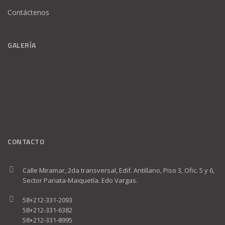
Contáctenos
GALERÍA
CONTACTO
Calle Miramar, 2da transversal, Edif. Antillano, Piso 3, Ofic. 5 y 6,
Sector Pariata-Maiquetía. Edo Vargas.
58+212-331-2093
58+212-331-6382
58+212-331-8995