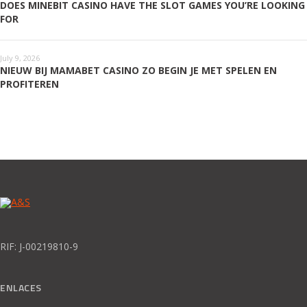
DOES MINEBIT CASINO HAVE THE SLOT GAMES YOU’RE LOOKING
FOR
July 9, 2026
NIEUW BIJ MAMABET CASINO ZO BEGIN JE MET SPELEN EN
PROFITEREN
RIF: J-00219810-9
ENLACES