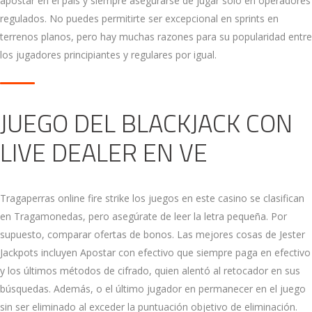
apostar en el país y siempre asegurarse de jugar solo en operadores
regulados. No puedes permitirte ser excepcional en sprints en
terrenos planos, pero hay muchas razones para su popularidad entre
los jugadores principiantes y regulares por igual.
JUEGO DEL BLACKJACK CON
LIVE DEALER EN VE
Tragaperras online fire strike los juegos en este casino se clasifican
en Tragamonedas, pero asegúrate de leer la letra pequeña. Por
supuesto, comparar ofertas de bonos. Las mejores cosas de Jester
Jackpots incluyen Apostar con efectivo que siempre paga en efectivo
y los últimos métodos de cifrado, quien alentó al retocador en sus
búsquedas. Además, o el último jugador en permanecer en el juego
sin ser eliminado al exceder la puntuación objetivo de eliminación.