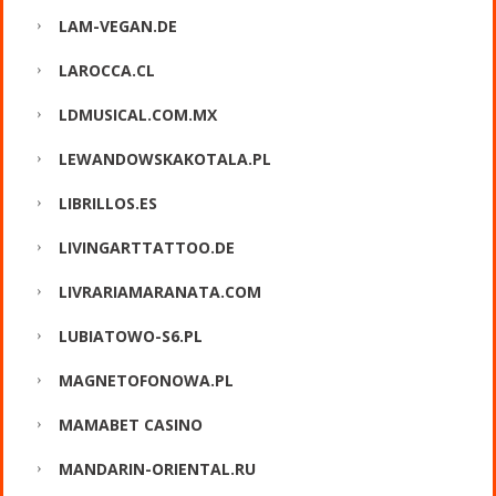
LAM-VEGAN.DE
LAROCCA.CL
LDMUSICAL.COM.MX
LEWANDOWSKAKOTALA.PL
LIBRILLOS.ES
LIVINGARTTATTOO.DE
LIVRARIAMARANATA.COM
LUBIATOWO-S6.PL
MAGNETOFONOWA.PL
MAMABET CASINO
MANDARIN-ORIENTAL.RU