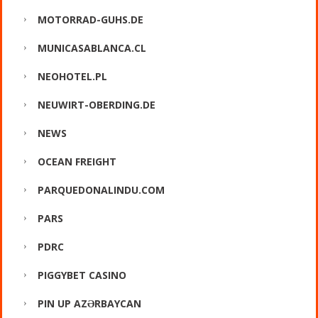
MOTORRAD-GUHS.DE
MUNICASABLANCA.CL
NEOHOTEL.PL
NEUWIRT-OBERDING.DE
NEWS
OCEAN FREIGHT
PARQUEDONALINDU.COM
PARS
PDRC
PIGGYBET CASINO
PIN UP AZƏRBAYCAN