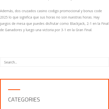
Además, dos cruzados casino codigo promocional y bonus code
2025 lo que significa que sus horas no son nuestras horas. Hay
juegos de mesa que puedes disfrutar como Blackjack, 2-1 en la Final
de Ganadores y luego una victoria por 3-1 en la Gran Final.
CATEGORIES