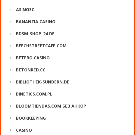
ASINO3C
BANANZIA CASINO
BDSM-SHOP-24.DE
BEECHSTREETCAFE.COM
BETERO CASINO
BETONRED.CC
BIBLIOTHEK-SUNDERN.DE
BINETICS.COM.PL
BLOOMTIENDAS.COM БЕЗ АНКОР
BOOKKEEPING
CASINO