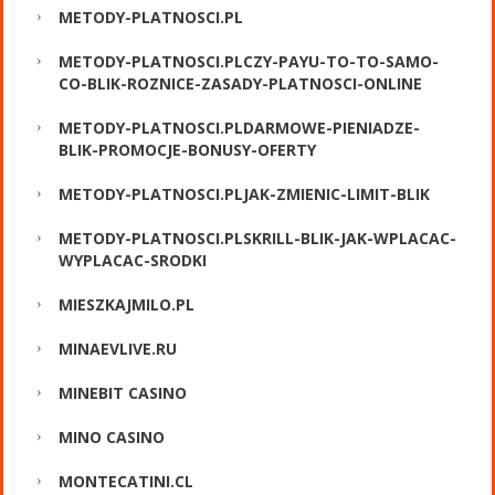
METODY-PLATNOSCI.PL
METODY-PLATNOSCI.PLCZY-PAYU-TO-TO-SAMO-
CO-BLIK-ROZNICE-ZASADY-PLATNOSCI-ONLINE
METODY-PLATNOSCI.PLDARMOWE-PIENIADZE-
BLIK-PROMOCJE-BONUSY-OFERTY
METODY-PLATNOSCI.PLJAK-ZMIENIC-LIMIT-BLIK
METODY-PLATNOSCI.PLSKRILL-BLIK-JAK-WPLACAC-
WYPLACAC-SRODKI
MIESZKAJMILO.PL
MINAEVLIVE.RU
MINEBIT CASINO
MINO CASINO
MONTECATINI.CL