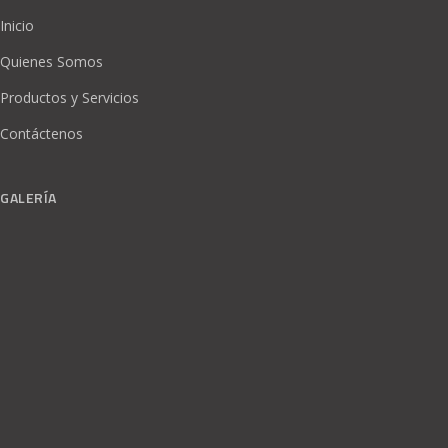
Inicio
Quienes Somos
Productos y Servicios
Contáctenos
GALERÍA