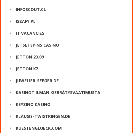
INFOSCOUT.CL
ISZAFY.PL
IT VACANCIES
JETSETSPINS CASINO
JETTON 23.09
JETTON KZ
JUWELIER-SEEGER.DE
KASINOT ILMAN KIERRÄTYSVAATIMUSTA
KEYZINO CASINO
KLAUSIS-TWISTRINGEN.DE
KUESTENGLUECK.COM