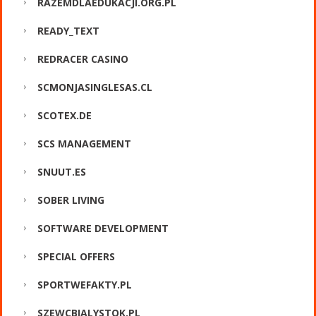
RAZEMDLAEDUKACJI.ORG.PL
READY_TEXT
REDRACER CASINO
SCMONJASINGLESAS.CL
SCOTEX.DE
SCS MANAGEMENT
SNUUT.ES
SOBER LIVING
SOFTWARE DEVELOPMENT
SPECIAL OFFERS
SPORTWEFAKTY.PL
SZEWCBIALYSTOK.PL