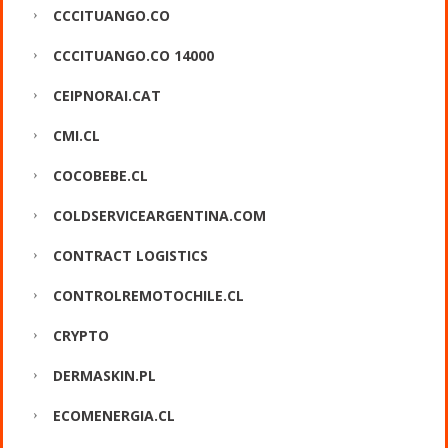
CCCITUANGO.CO
CCCITUANGO.CO 14000
CEIPNORAI.CAT
CMI.CL
COCOBEBE.CL
COLDSERVICEARGENTINA.COM
CONTRACT LOGISTICS
CONTROLREMOTOCHILE.CL
CRYPTO
DERMASKIN.PL
ECOMENERGIA.CL