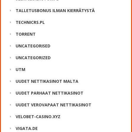
TALLETUSBONUS ILMAN KIERRÄTYSTÄ
TECHNICRS.PL
TORRENT
UNCATEGORISED
UNCATEGORIZED
UTM
UUDET NETTIKASINOT MALTA
UUDET PARHAAT NETTIKASINOT
UUDET VEROVAPAAT NETTIKASINOT
VELOBET-CASINO.XYZ
VIGATA.DE