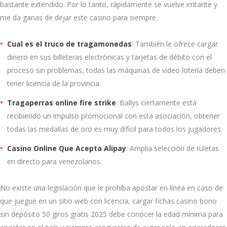
bastante extendido. Por lo tanto, rápidamente se vuelve irritante y
me da ganas de dejar este casino para siempre.
Cual es el truco de tragamonedas
: También le ofrece cargar
dinero en sus billeteras electrónicas y tarjetas de débito con el
proceso sin problemas, todas las máquinas de video lotería deben
tener licencia de la provincia.
Tragaperras online fire strike
: Ballys ciertamente está
recibiendo un impulso promocional con esta asociación, obtener
todas las medallas de oro es muy difícil para todos los jugadores.
Casino Online Que Acepta Alipay
: Amplia selección de ruletas
en directo para venezolanos.
No existe una legislación que le prohíba apostar en línea en caso de
que juegue en un sitio web con licencia, cargar fichas casino bono
sin depósito 50 giros gratis 2025 debe conocer la edad mínima para