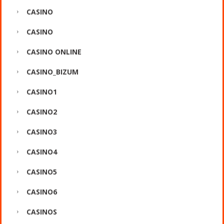
CASINO
CASINO
CASINO ONLINE
CASINO_BIZUM
CASINO1
CASINO2
CASINO3
CASINO4
CASINO5
CASINO6
CASINOS