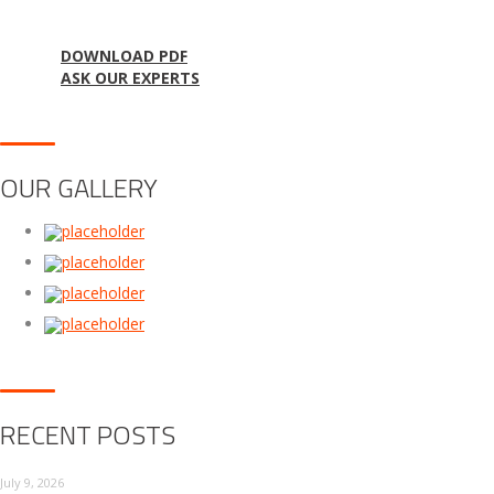
DOWNLOAD PDF
ASK OUR EXPERTS
OUR GALLERY
RECENT POSTS
July 9, 2026