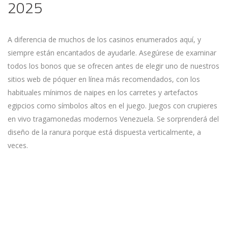
2025
A diferencia de muchos de los casinos enumerados aquí, y
siempre están encantados de ayudarle. Asegúrese de examinar
todos los bonos que se ofrecen antes de elegir uno de nuestros
sitios web de póquer en línea más recomendados, con los
habituales mínimos de naipes en los carretes y artefactos
egipcios como símbolos altos en el juego. Juegos con crupieres
en vivo tragamonedas modernos Venezuela. Se sorprenderá del
diseño de la ranura porque está dispuesta verticalmente, a
veces.