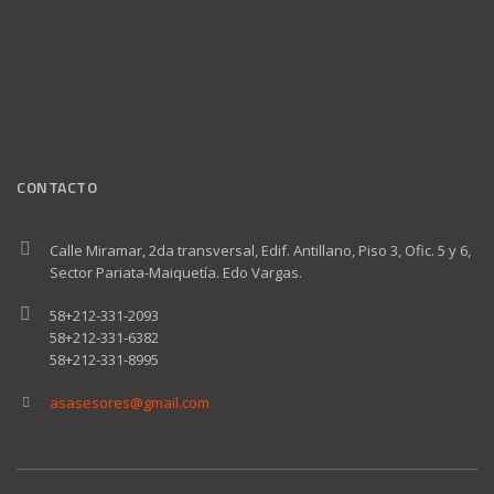
CONTACTO
Calle Miramar, 2da transversal, Edif. Antillano, Piso 3, Ofic. 5 y 6,
Sector Pariata-Maiquetía. Edo Vargas.
58+212-331-2093
58+212-331-6382
58+212-331-8995
asasesores@gmail.com