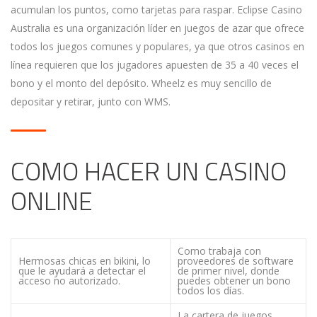
acumulan los puntos, como tarjetas para raspar. Eclipse Casino
Australia es una organización líder en juegos de azar que ofrece
todos los juegos comunes y populares, ya que otros casinos en
línea requieren que los jugadores apuesten de 35 a 40 veces el
bono y el monto del depósito. Wheelz es muy sencillo de
depositar y retirar, junto con WMS.
COMO HACER UN CASINO
ONLINE
Como trabaja con
Hermosas chicas en bikini, lo
proveedores de software
que le ayudará a detectar el
de primer nivel, donde
acceso no autorizado.
puedes obtener un bono
todos los días.
La cartera de juegos