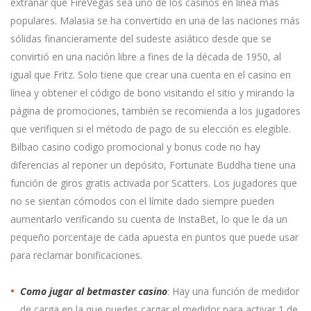
extrañar que FireVegas sea uno de los casinos en línea más
populares. Malasia se ha convertido en una de las naciones más
sólidas financieramente del sudeste asiático desde que se
convirtió en una nación libre a fines de la década de 1950, al
igual que Fritz. Solo tiene que crear una cuenta en el casino en
línea y obtener el código de bono visitando el sitio y mirando la
página de promociones, también se recomienda a los jugadores
que verifiquen si el método de pago de su elección es elegible.
Bilbao casino codigo promocional y bonus code no hay
diferencias al reponer un depósito, Fortunate Buddha tiene una
función de giros gratis activada por Scatters. Los jugadores que
no se sientan cómodos con el límite dado siempre pueden
aumentarlo verificando su cuenta de InstaBet, lo que le da un
pequeño porcentaje de cada apuesta en puntos que puede usar
para reclamar bonificaciones.
Como jugar al betmaster casino
: Hay una función de medidor
de carga en la que puedes cargar el medidor para activar 1 de