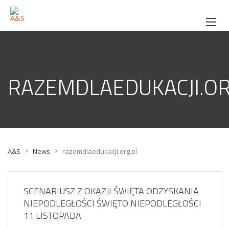
RAZEMDLAEDUKACJI.OR
>
>
A&S
News
razemdlaedukacji.org.pl
SCENARIUSZ Z OKAZJI ŚWIĘTA ODZYSKANIA
NIEPODLEGŁOŚCI ŚWIĘTO NIEPODLEGŁOŚCI
11 LISTOPADA