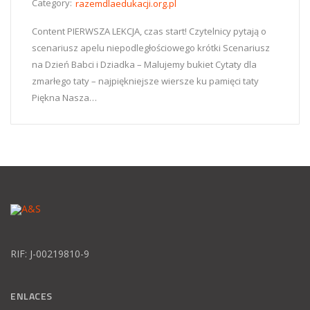
Category:
razemdlaedukacji.org.pl
Content PIERWSZA LEKCJA, czas start! Czytelnicy pytają o
scenariusz apelu niepodległościowego krótki Scenariusz
na Dzień Babci i Dziadka – Malujemy bukiet Cytaty dla
zmarłego taty – najpiękniejsze wiersze ku pamięci taty
Piękna Nasza…
RIF: J-00219810-9
ENLACES