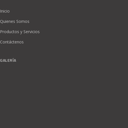
Inicio
Quienes Somos
Productos y Servicios
Contáctenos
GALERÍA