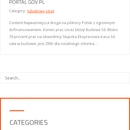
PORTAL GOV PL
Category:
lubiatowo-s6.pl
Content Najważniejsza droga na północy Polski z ogromnym
dofinansowaniem. Koniec prac coraz bliżej! Budowa S6. Blisko
70 procent prac na obwodnicy Słupska Ekspresowa trasa S6
cała w budowie. Jest ZRID dla ostatniego odcinka…
CATEGORIES