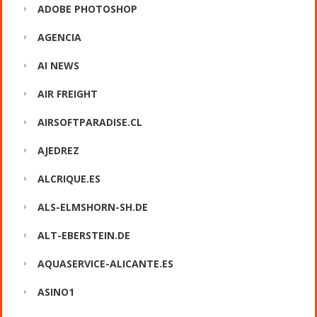
ADOBE PHOTOSHOP
AGENCIA
AI NEWS
AIR FREIGHT
AIRSOFTPARADISE.CL
AJEDREZ
ALCRIQUE.ES
ALS-ELMSHORN-SH.DE
ALT-EBERSTEIN.DE
AQUASERVICE-ALICANTE.ES
ASINO1