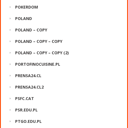
POKERDOM
POLAND
POLAND – COPY
POLAND – COPY – COPY
POLAND – COPY – COPY (2)
PORTOFINOCUISINE.PL
PRENSA24.CL
PRENSA24.CL2
PSFC.CAT
PSR.EDU.PL
PTGO.EDU.PL