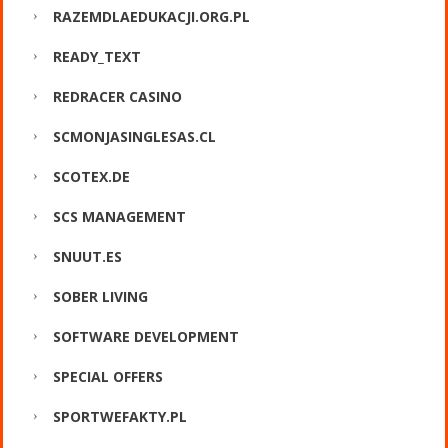
RAZEMDLAEDUKACJI.ORG.PL
READY_TEXT
REDRACER CASINO
SCMONJASINGLESAS.CL
SCOTEX.DE
SCS MANAGEMENT
SNUUT.ES
SOBER LIVING
SOFTWARE DEVELOPMENT
SPECIAL OFFERS
SPORTWEFAKTY.PL