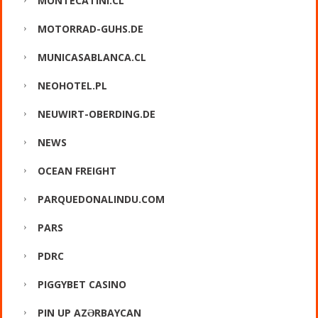
MONTECATINI.CL
MOTORRAD-GUHS.DE
MUNICASABLANCA.CL
NEOHOTEL.PL
NEUWIRT-OBERDING.DE
NEWS
OCEAN FREIGHT
PARQUEDONALINDU.COM
PARS
PDRC
PIGGYBET CASINO
PIN UP AZƏRBAYCAN