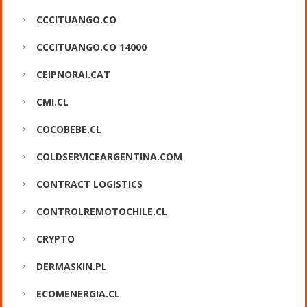
CCCITUANGO.CO
CCCITUANGO.CO 14000
CEIPNORAI.CAT
CMI.CL
COCOBEBE.CL
COLDSERVICEARGENTINA.COM
CONTRACT LOGISTICS
CONTROLREMOTOCHILE.CL
CRYPTO
DERMASKIN.PL
ECOMENERGIA.CL