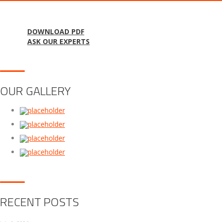
DOWNLOAD PDF
ASK OUR EXPERTS
OUR GALLERY
RECENT POSTS