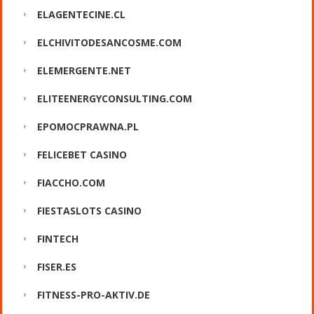
ELAGENTECINE.CL
ELCHIVITODESANCOSME.COM
ELEMERGENTE.NET
ELITEENERGYCONSULTING.COM
EPOMOCPRAWNA.PL
FELICEBET CASINO
FIACCHO.COM
FIESTASLOTS CASINO
FINTECH
FISER.ES
FITNESS-PRO-AKTIV.DE