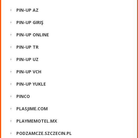
PIN-UP AZ
PIN-UP GIRIŞ
PIN-UP ONLINE
PIN-UP TR
PIN-UP UZ
PIN-UP VCH
PIN-UP YUKLE
PINCO
PLASJIME.COM
PLAYMEMOTEL.MX
PODZAMCZE.SZCZECIN.PL