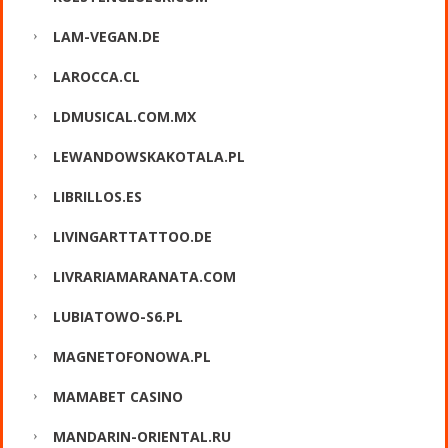
LAM-VEGAN.DE
LAROCCA.CL
LDMUSICAL.COM.MX
LEWANDOWSKAKOTALA.PL
LIBRILLOS.ES
LIVINGARTTATTOO.DE
LIVRARIAMARANATA.COM
LUBIATOWO-S6.PL
MAGNETOFONOWA.PL
MAMABET CASINO
MANDARIN-ORIENTAL.RU