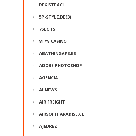
REGISTRACI
5P-STYLE.DE(3)
7SLOTS
8TY8 CASINO
ABATHINGAPE.ES
ADOBE PHOTOSHOP
AGENCIA
AI NEWS
AIR FREIGHT
AIRSOFTPARADISE.CL
AJEDREZ