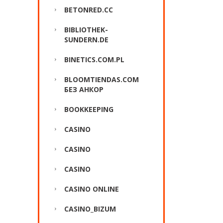
BETONRED.CC
BIBLIOTHEK-
SUNDERN.DE
BINETICS.COM.PL
BLOOMTIENDAS.COM
БЕЗ АНКОР
BOOKKEEPING
CASINO
CASINO
CASINO
CASINO ONLINE
CASINO_BIZUM