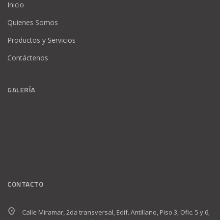
Inicio
Quienes Somos
Productos y Servicios
Contáctenos
GALERÍA
CONTACTO
Calle Miramar, 2da transversal, Edif. Antillano, Piso 3, Ofic. 5 y 6,