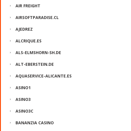
AIR FREIGHT
AIRSOFTPARADISE.CL
AJEDREZ
ALCRIQUE.ES
ALS-ELMSHORN-SH.DE
ALT-EBERSTEIN.DE
AQUASERVICE-ALICANTE.ES
ASINO1
ASINO3
ASINO3C
BANANZIA CASINO