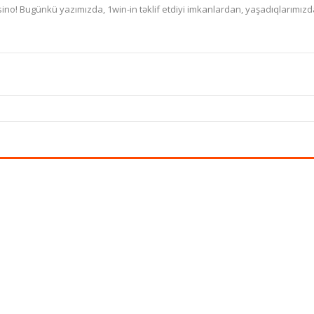
sino! Bugünkü yazımızda, 1win-in təklif etdiyi imkanlardan, yaşadıqlarımız