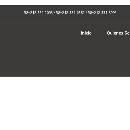
58+212-331-2093 / 58+212-331-6382 / 58+212-331-8995
Inicio
Quienes S