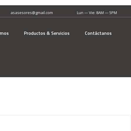
asasesores@gmail.com
Lun — Vie: 8AM — 5PM
omos
Productos & Servicios
Contáctanos