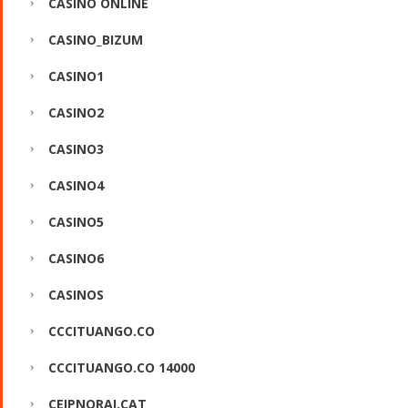
CASINO ONLINE
CASINO_BIZUM
CASINO1
CASINO2
CASINO3
CASINO4
CASINO5
CASINO6
CASINOS
CCCITUANGO.CO
CCCITUANGO.CO 14000
CEIPNORAI.CAT