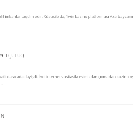
 imkanlar təqdim edir. Xüsusilə də, 1win kazino platforması Azərbaycanın 
 YOLÇULUQ
iyyətli dərəcədə dəyişdi. İndi internet vasitəsilə evimizdən çıxmadan kaz
n…
IN