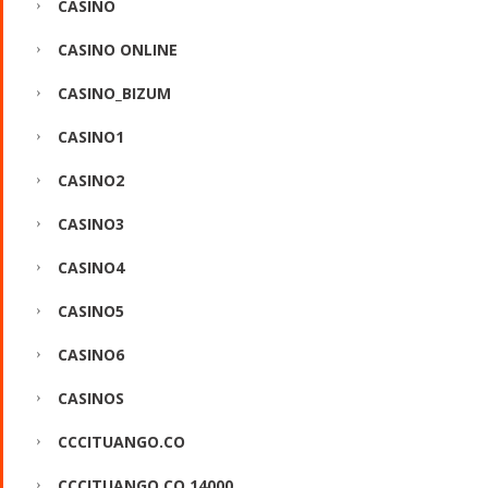
CASINO
CASINO ONLINE
CASINO_BIZUM
CASINO1
CASINO2
CASINO3
CASINO4
CASINO5
CASINO6
CASINOS
CCCITUANGO.CO
CCCITUANGO.CO 14000