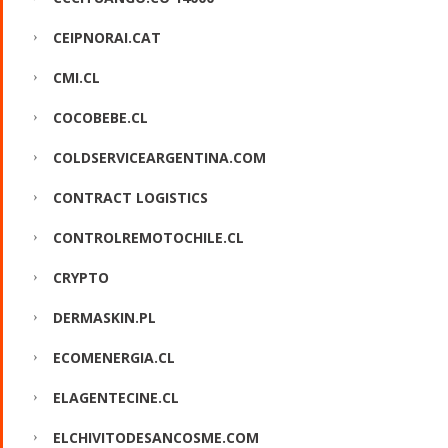
CEIPNORAI.CAT
CMI.CL
COCOBEBE.CL
COLDSERVICEARGENTINA.COM
CONTRACT LOGISTICS
CONTROLREMOTOCHILE.CL
CRYPTO
DERMASKIN.PL
ECOMENERGIA.CL
ELAGENTECINE.CL
ELCHIVITODESANCOSME.COM