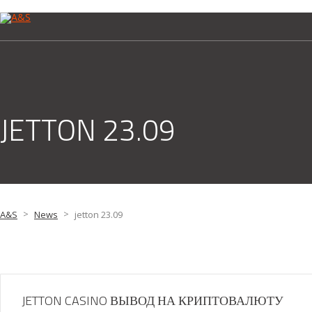
JETTON 23.09
>
>
A&S
News
jetton 23.09
JETTON CASINO ВЫВОД НА КРИПТОВАЛЮТУ