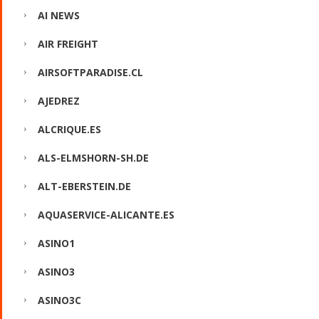
AI NEWS
AIR FREIGHT
AIRSOFTPARADISE.CL
AJEDREZ
ALCRIQUE.ES
ALS-ELMSHORN-SH.DE
ALT-EBERSTEIN.DE
AQUASERVICE-ALICANTE.ES
ASINO1
ASINO3
ASINO3C