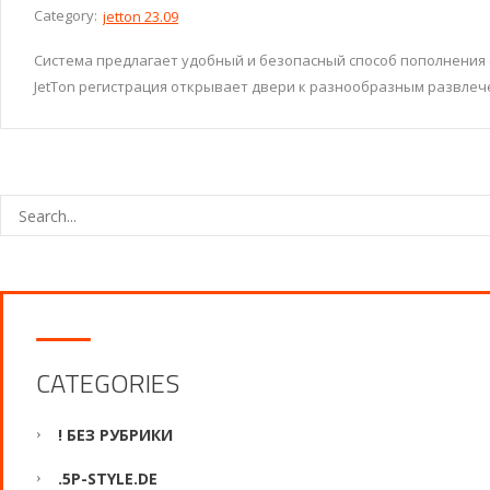
Category:
jetton 23.09
Система предлагает удобный и безопасный способ пополнения 
JetTon регистрация открывает двери к разнообразным развлеч
CATEGORIES
! БЕЗ РУБРИКИ
.5P-STYLE.DE