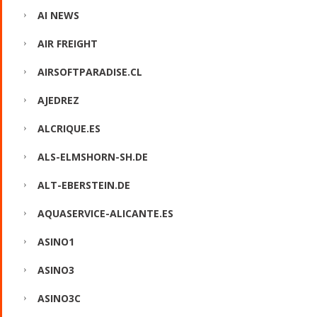
AI NEWS
AIR FREIGHT
AIRSOFTPARADISE.CL
AJEDREZ
ALCRIQUE.ES
ALS-ELMSHORN-SH.DE
ALT-EBERSTEIN.DE
AQUASERVICE-ALICANTE.ES
ASINO1
ASINO3
ASINO3C