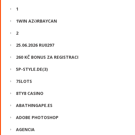
1
1WIN AZƏRBAYCAN
2
25.06.2026 RU0297
260 KČ BONUS ZA REGISTRACI
5P-STYLE.DE(3)
7SLOTS
8TY8 CASINO
ABATHINGAPE.ES
ADOBE PHOTOSHOP
AGENCIA