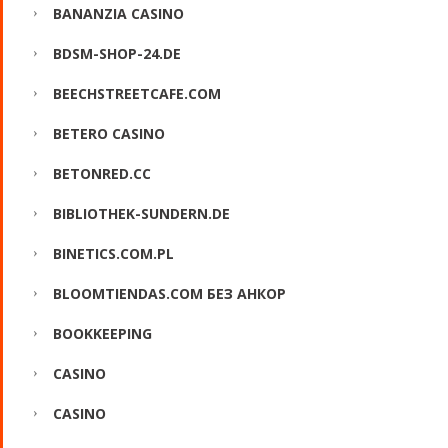
BANANZIA CASINO
BDSM-SHOP-24.DE
BEECHSTREETCAFE.COM
BETERO CASINO
BETONRED.CC
BIBLIOTHEK-SUNDERN.DE
BINETICS.COM.PL
BLOOMTIENDAS.COM БЕЗ АНКОР
BOOKKEEPING
CASINO
CASINO