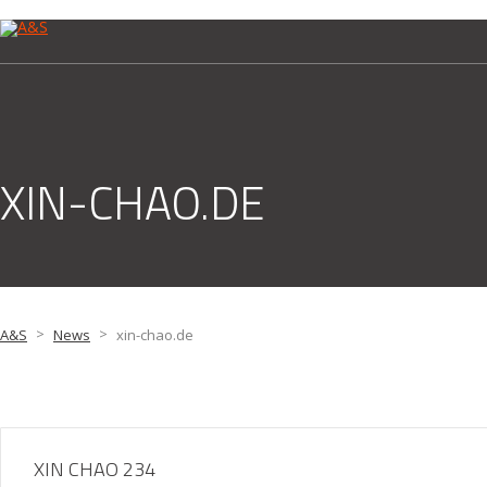
XIN-CHAO.DE
>
>
A&S
News
xin-chao.de
XIN CHAO 234