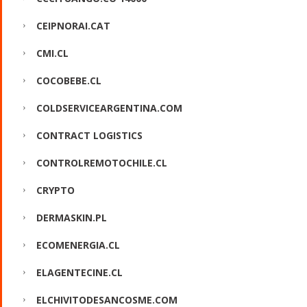
CEIPNORAI.CAT
CMI.CL
COCOBEBE.CL
COLDSERVICEARGENTINA.COM
CONTRACT LOGISTICS
CONTROLREMOTOCHILE.CL
CRYPTO
DERMASKIN.PL
ECOMENERGIA.CL
ELAGENTECINE.CL
ELCHIVITODESANCOSME.COM