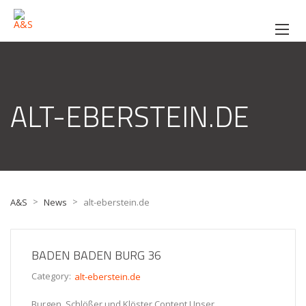
ALT-EBERSTEIN.DE
>
>
A&S
News
alt-eberstein.de
BADEN BADEN BURG 36
Category:
alt-eberstein.de
Burgen, Schlößer und Klöster Content Unser