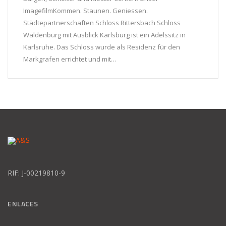
ImagefilmKommen. Staunen. Geniessen.
Städtepartnerschaften Schloss Rittersbach Schloss
Waldenburg mit Ausblick Karlsburg ist ein Adelssitz in
Karlsruhe. Das Schloss wurde als Residenz für den
Markgrafen errichtet und mit…
RIF: J-00219810-9
ENLACES