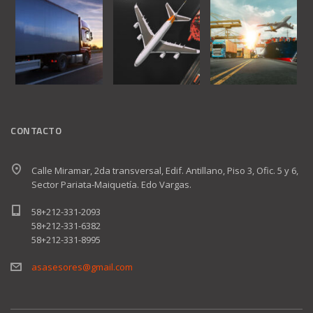
CONTACTO
Calle Miramar, 2da transversal, Edif. Antillano, Piso 3, Ofic. 5 y 6,
Sector Pariata-Maiquetía. Edo Vargas.
58+212-331-2093
58+212-331-6382
58+212-331-8995
asasesores@gmail.com