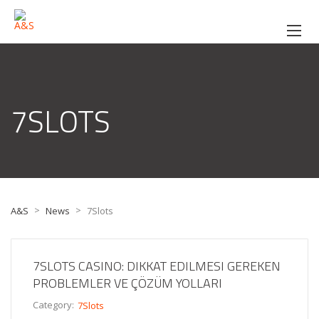
7SLOTS
>
>
A&S
News
7Slots
7SLOTS CASINO: DIKKAT EDILMESI GEREKEN
PROBLEMLER VE ÇÖZÜM YOLLARI
Category:
7Slots