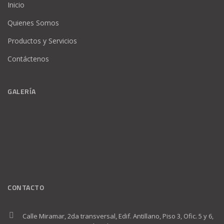
Inicio
Quienes Somos
Productos y Servicios
Contáctenos
GALERÍA
CONTACTO
Calle Miramar, 2da transversal, Edif. Antillano, Piso 3, Ofic. 5 y 6,