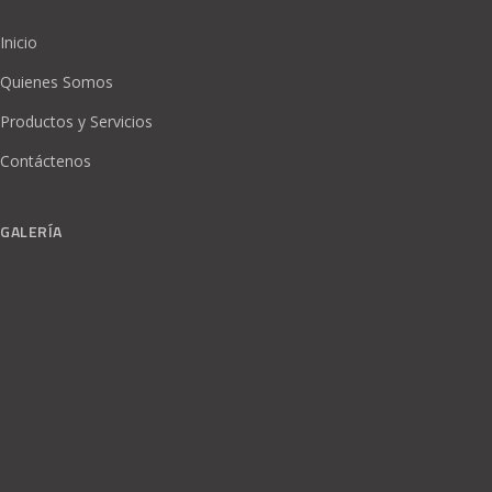
Inicio
Quienes Somos
Productos y Servicios
Contáctenos
GALERÍA