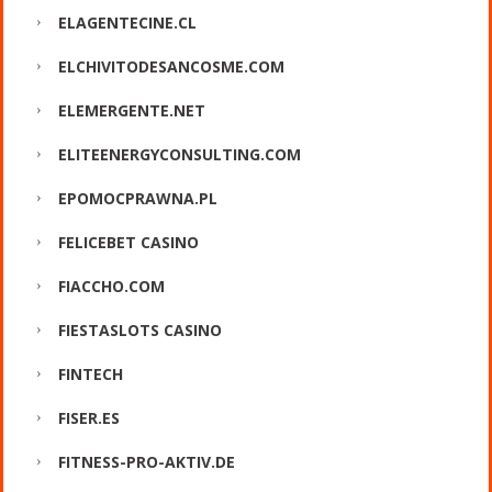
ELAGENTECINE.CL
ELCHIVITODESANCOSME.COM
ELEMERGENTE.NET
ELITEENERGYCONSULTING.COM
EPOMOCPRAWNA.PL
FELICEBET CASINO
FIACCHO.COM
FIESTASLOTS CASINO
FINTECH
FISER.ES
FITNESS-PRO-AKTIV.DE