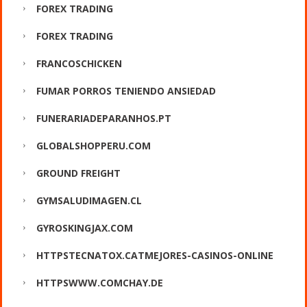
FOREX TRADING
FOREX TRADING
FRANCOSCHICKEN
FUMAR PORROS TENIENDO ANSIEDAD
FUNERARIADEPARANHOS.PT
GLOBALSHOPPERU.COM
GROUND FREIGHT
GYMSALUDIMAGEN.CL
GYROSKINGJAX.COM
HTTPSTECNATOX.CATMEJORES-CASINOS-ONLINE
HTTPSWWW.COMCHAY.DE