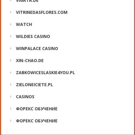
VIGATA.DE
VITRINEDASFLORES.COM
WATCH
WILDIES CASINO
WINPALACE CASINO
XIN-CHAO.DE
ZABKOWICESLASKIE4YOU.PL
ZIELONEICIETE.PL
СASINOS
ФОРЕКС ОБУЧЕНИЕ
ФОРЕКС ОБУЧЕНИЕ