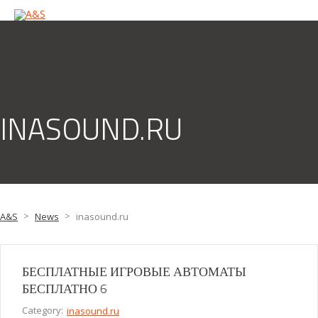
INASOUND.RU
>
>
A&S
News
inasound.ru
БЕСПЛАТНЫЕ ИГРОВЫЕ АВТОМАТЫ
БЕСПЛАТНО 6
Category:
inasound.ru