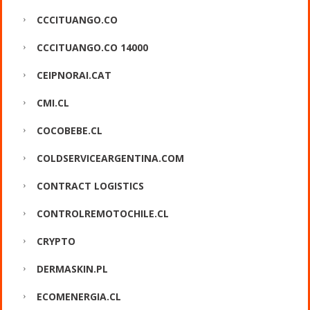
CCCITUANGO.CO
CCCITUANGO.CO 14000
CEIPNORAI.CAT
CMI.CL
COCOBEBE.CL
COLDSERVICEARGENTINA.COM
CONTRACT LOGISTICS
CONTROLREMOTOCHILE.CL
CRYPTO
DERMASKIN.PL
ECOMENERGIA.CL