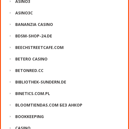
ASINO3
ASINO3C
BANANZIA CASINO
BDSM-SHOP-24.DE
BEECHSTREETCAFE.COM
BETERO CASINO
BETONRED.CC
BIBLIOTHEK-SUNDERN.DE
BINETICS.COM.PL
BLOOMTIENDAS.COM БЕЗ АНКОР
BOOKKEEPING
CASINO