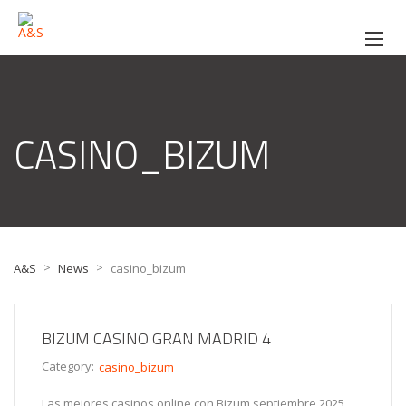
CASINO_BIZUM
>
>
A&S
News
casino_bizum
BIZUM CASINO GRAN MADRID 4
Category:
casino_bizum
Las mejores casinos online con Bizum septiembre 2025