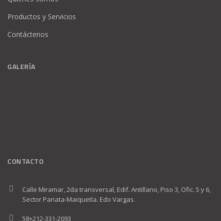
Productos y Servicios
Contáctenos
GALERÍA
CONTACTO
Calle Miramar, 2da transversal, Edif. Antillano, Piso 3, Ofic. 5 y 6,
Sector Pariata-Maiquetía. Edo Vargas.
58+212-331-2093