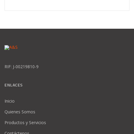
RIF: J-00219810-9
ENLACES
Inicio
Quienes Somos
Productos y Servicios
Contáctenos