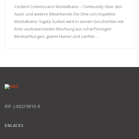
Content Commissario Montalbano – Community Über den
Autor und weitere Mitwirkende Die Orte von Inspektor
Montalbano: Vigata Zudem wird in seinen Geschichten mit
ihrer ausbalancierten Mischung aus scharfsinnigen
Beobachtungen, gutem Humor und sanfter…
RIF: J-00219810-9
ENLACES