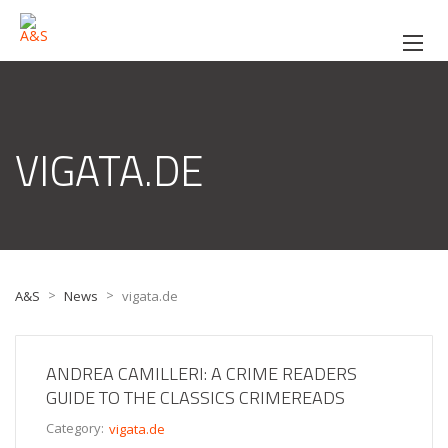
VIGATA.DE
>
>
A&S
News
vigata.de
ANDREA CAMILLERI: A CRIME READERS
GUIDE TO THE CLASSICS CRIMEREADS
Category:
vigata.de