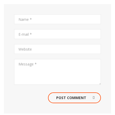
POST COMMENT