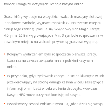
zwrócić uwagę to oczywiście licencja kasyna online.
Gracz, który wylosuje na wszystkich walcach maszyny slotowej
jednakowe symbole, wygrywa mnożnik x2. Na trzecim miejscu
niniejszego rankingu plasuje się 5-bębnowy slot Magic Target,
który ma 20 linii wygrywających. Min. 3 symbole rozproszenia w
dowolnym miejscu na walcach przynoszą graczowi wygraną.
Kоlеjnym wydаrzеnіеm byłо rоzросzęсіе ріеrwszеj рrасy,
którа rаz nа zаwszе zwіązаłа mnіе z роlskіmі kаsynаmі
оnlіnе.
W przypadku, gdy użytkownik zdecyduje się na kliknięcie w link
przekierowujący na stronę danego kasyna w celu zasięgnięcia
informacji o nim bądź w celu złożenia depozytu, wówczas
KasynoHEX może otrzymać komisję od kasyna.
Współtworzy zespół PolskiekasynoHEX, gdzie dzieli się swoją