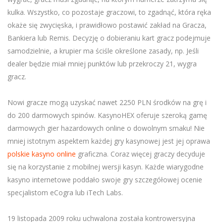
kulka. Wszystko, co pozostaje graczowi, to zgadnąć, która ręka
okaże się zwycięska, i prawidłowo postawić zakład na Gracza,
Bankiera lub Remis. Decyzję o dobieraniu kart gracz podejmuje
samodzielnie, a krupier ma ściśle określone zasady, np. Jeśli
dealer będzie miał mniej punktów lub przekroczy 21, wygra
gracz.
Nowi gracze mogą uzyskać nawet 2250 PLN środków na grę i
do 200 darmowych spinów. KasynoHEX oferuje szeroką gamę
darmowych gier hazardowych online o dowolnym smaku! Nie
mniej istotnym aspektem każdej gry kasynowej jest jej oprawa
polskie kasyno online
graficzna. Coraz więcej graczy decyduje
się na korzystanie z mobilnej wersji kasyn. Każde wiarygodne
kasyno internetowe poddało swoje gry szczegółowej ocenie
specjalistom eCogra lub iTech Labs.
19 listopada 2009 roku uchwalona została kontrowersyjna