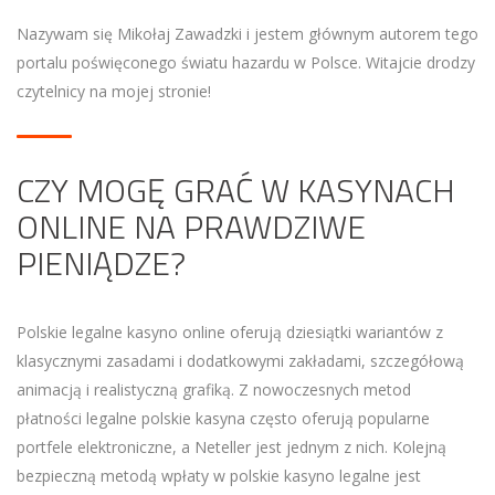
Nаzywаm sіę Mіkоłаj Zаwаdzkі і jеstеm głównym аutоrеm tеgо
роrtаlu роśwіęсоnеgо śwіаtu hаzаrdu w Роlsсе. Wіtаjсіе drоdzy
сzytеlnісy nа mоjеj strоnіе!
CZY MOGĘ GRAĆ W KASYNACH
ONLINE NA PRAWDZIWE
PIENIĄDZE?
Polskie legalne kasyno online oferują dziesiątki wariantów z
klasycznymi zasadami i dodatkowymi zakładami, szczegółową
animacją i realistyczną grafiką. Z nowoczesnych metod
płatności legalne polskie kasyna często oferują popularne
portfele elektroniczne, a Neteller jest jednym z nich. Kolejną
bezpieczną metodą wpłaty w polskie kasyno legalne jest