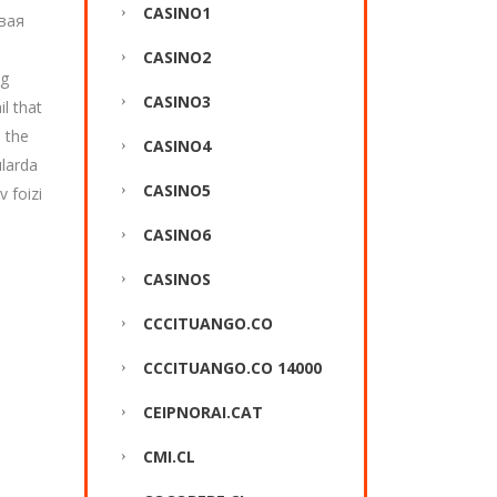
CASINO1
овая
CASINO2
ng
CASINO3
l that
 the
CASINO4
ularda
CASINO5
v foizi
CASINO6
CASINOS
CCCITUANGO.CO
CCCITUANGO.CO 14000
CEIPNORAI.CAT
CMI.CL