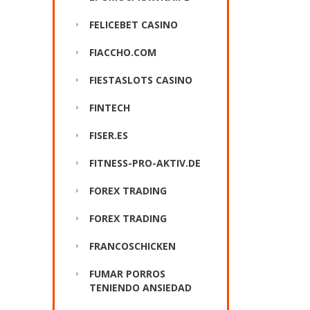
FELICEBET CASINO
FIACCHO.COM
FIESTASLOTS CASINO
FINTECH
FISER.ES
FITNESS-PRO-AKTIV.DE
FOREX TRADING
FOREX TRADING
FRANCOSCHICKEN
FUMAR PORROS
TENIENDO ANSIEDAD