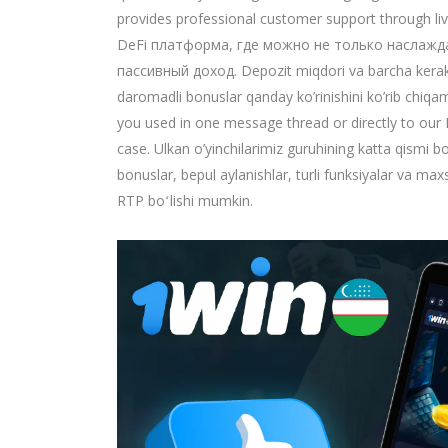
provides professional customer support through li
DeFi платформа, где можно не только наслажд
пассивный доход. Depozit miqdori va barcha kerakli 
daromadli bonuslar qanday ko’rinishini ko’rib chiq
you used in one message thread or directly to our
case. Ulkan o’yinchilarimiz guruhining katta qismi bo
bonuslar, bepul aylanishlar, turli funksiyalar va maxs
RTP boʻlishi mumkin.