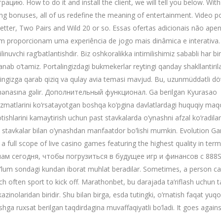
ю. How to do it and install the client, we will tell you below. With
ing bonuses, all of us redefine the meaning of entertainment. Video p
Better, Two Pairs and Wild 20 or so. Essas ofertas adicionais não ape
m proporcionam uma experiência de jogo mais dinâmica e interativa.
linuvchi rag’batlantishdir. Biz oshkoralikka intimilishimiz sababli har bi
b o’tamiz. Portalingizdagi bukmekerlar reytingi qanday shakllantirila
ishingizga qarab qiziq va qulay avia temasi mavjud. Bu, uzunmüddətli d
mənasına gəlir. Дополнительный функционал. Ga berilgan Kyurasao
z xizmatlarini ko’rsatayotgan boshqa ko’pgina davlatlardagi huquqiy ma
’qotishlarini kamaytirish uchun past stavkalarda o’ynashni afzal ko’radilar
i stavkalar bilan o’ynashdan manfaatdor bo’lishi mumkin. Evolution Ga
g a full scope of live casino games featuring the highest quality in ter
 нам сегодня, чтобы погрузиться в будущее игр и финансов с 888S
lum sondagi kundan iborat muhlat beradilar. Sometimes, a person ca
h often sport to kick off. Marathonbet, bu darajada ta’riflash uchun t
zinolaridan biridir. Shu bilan birga, esda tutingki, o’rnatish faqat yuqo
ga ruxsat berilgan taqdirdagina muvaffaqiyatli bo’ladi. It goes agains