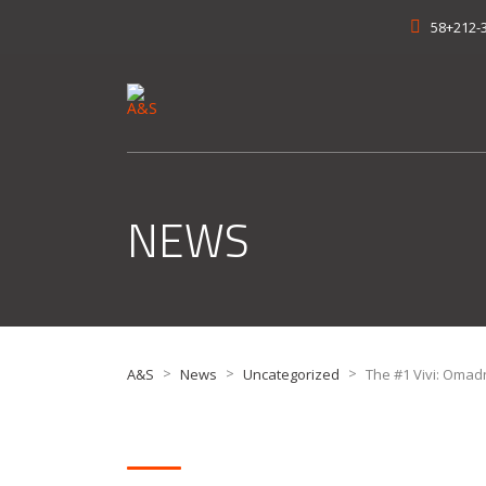
58+212-3
NEWS
>
>
>
A&S
News
Uncategorized
The #1 Vivi: Omad