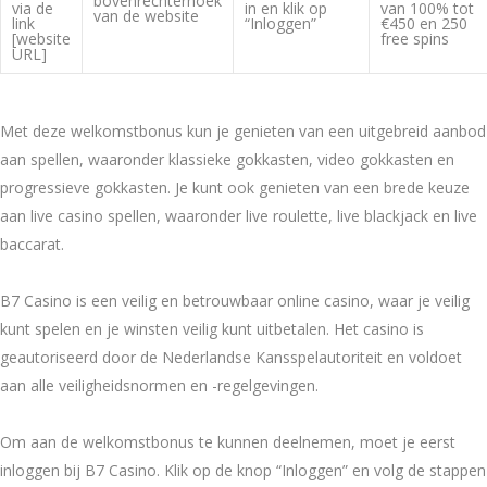
bovenrechterhoek
via de
in en klik op
van 100% tot
van de website
link
“Inloggen”
€450 en 250
[website
free spins
URL]
Met deze welkomstbonus kun je genieten van een uitgebreid aanbod
aan spellen, waaronder klassieke gokkasten, video gokkasten en
progressieve gokkasten. Je kunt ook genieten van een brede keuze
aan live casino spellen, waaronder live roulette, live blackjack en live
baccarat.
B7 Casino is een veilig en betrouwbaar online casino, waar je veilig
kunt spelen en je winsten veilig kunt uitbetalen. Het casino is
geautoriseerd door de Nederlandse Kansspelautoriteit en voldoet
aan alle veiligheidsnormen en -regelgevingen.
Om aan de welkomstbonus te kunnen deelnemen, moet je eerst
inloggen bij B7 Casino. Klik op de knop “Inloggen” en volg de stappen