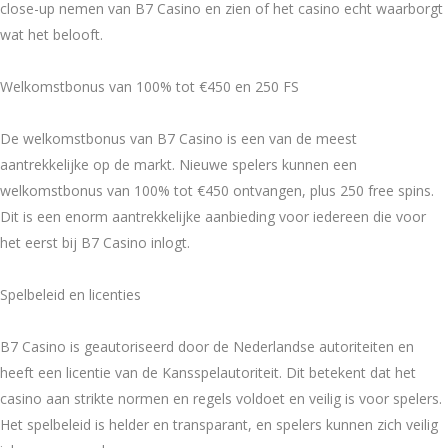
close-up nemen van B7 Casino en zien of het casino echt waarborgt
wat het belooft.
Welkomstbonus van 100% tot €450 en 250 FS
De welkomstbonus van B7 Casino is een van de meest
aantrekkelijke op de markt. Nieuwe spelers kunnen een
welkomstbonus van 100% tot €450 ontvangen, plus 250 free spins.
Dit is een enorm aantrekkelijke aanbieding voor iedereen die voor
het eerst bij B7 Casino inlogt.
Spelbeleid en licenties
B7 Casino is geautoriseerd door de Nederlandse autoriteiten en
heeft een licentie van de Kansspelautoriteit. Dit betekent dat het
casino aan strikte normen en regels voldoet en veilig is voor spelers.
Het spelbeleid is helder en transparant, en spelers kunnen zich veilig