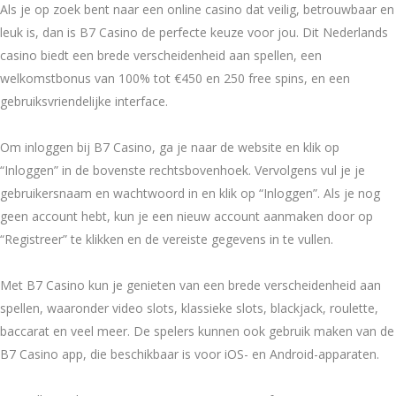
Als je op zoek bent naar een online casino dat veilig, betrouwbaar en
leuk is, dan is B7 Casino de perfecte keuze voor jou. Dit Nederlands
casino biedt een brede verscheidenheid aan spellen, een
welkomstbonus van 100% tot €450 en 250 free spins, en een
gebruiksvriendelijke interface.
Om inloggen bij B7 Casino, ga je naar de website en klik op
“Inloggen” in de bovenste rechtsbovenhoek. Vervolgens vul je je
gebruikersnaam en wachtwoord in en klik op “Inloggen”. Als je nog
geen account hebt, kun je een nieuw account aanmaken door op
“Registreer” te klikken en de vereiste gegevens in te vullen.
Met B7 Casino kun je genieten van een brede verscheidenheid aan
spellen, waaronder video slots, klassieke slots, blackjack, roulette,
baccarat en veel meer. De spelers kunnen ook gebruik maken van de
B7 Casino app, die beschikbaar is voor iOS- en Android-apparaten.