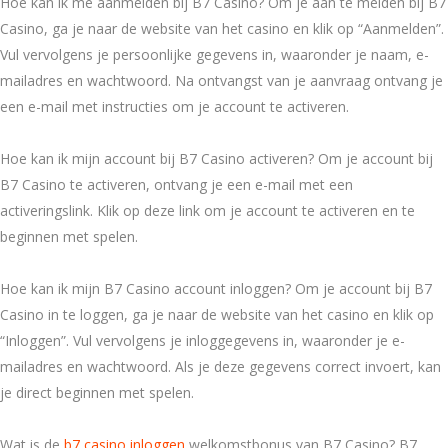
Hoe kan ik me aanmelden bij B7 Casino? Om je aan te melden bij B7
Casino, ga je naar de website van het casino en klik op “Aanmelden”.
Vul vervolgens je persoonlijke gegevens in, waaronder je naam, e-
mailadres en wachtwoord. Na ontvangst van je aanvraag ontvang je
een e-mail met instructies om je account te activeren.
Hoe kan ik mijn account bij B7 Casino activeren? Om je account bij
B7 Casino te activeren, ontvang je een e-mail met een
activeringslink. Klik op deze link om je account te activeren en te
beginnen met spelen.
Hoe kan ik mijn B7 Casino account inloggen? Om je account bij B7
Casino in te loggen, ga je naar de website van het casino en klik op
“Inloggen”. Vul vervolgens je inloggegevens in, waaronder je e-
mailadres en wachtwoord. Als je deze gegevens correct invoert, kan
je direct beginnen met spelen.
Wat is de
b7 casino inloggen
welkomstbonus van B7 Casino? B7