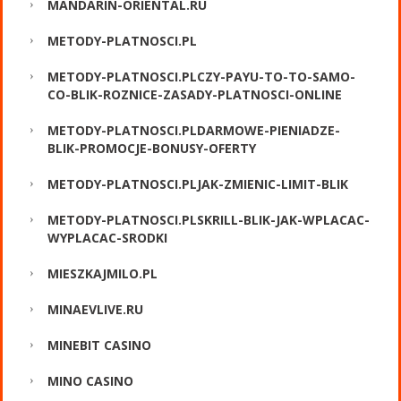
MANDARIN-ORIENTAL.RU
METODY-PLATNOSCI.PL
METODY-PLATNOSCI.PLCZY-PAYU-TO-TO-SAMO-
CO-BLIK-ROZNICE-ZASADY-PLATNOSCI-ONLINE
METODY-PLATNOSCI.PLDARMOWE-PIENIADZE-
BLIK-PROMOCJE-BONUSY-OFERTY
METODY-PLATNOSCI.PLJAK-ZMIENIC-LIMIT-BLIK
METODY-PLATNOSCI.PLSKRILL-BLIK-JAK-WPLACAC-
WYPLACAC-SRODKI
MIESZKAJMILO.PL
MINAEVLIVE.RU
MINEBIT CASINO
MINO CASINO