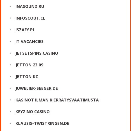
INASOUND.RU
INFOSCOUT.CL
ISZAFY.PL
IT VACANCIES
JETSETSPINS CASINO
JETTON 23.09
JETTON KZ
JUWELIER-SEEGER.DE
KASINOT ILMAN KIERRÄTYSVAATIMUSTA
KEYZINO CASINO
KLAUSIS-TWISTRINGEN.DE