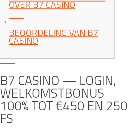
OVER B7 CASINO
BEOORDELING VAN B7
CASINO
B7 CASINO — LOGIN,
WELKOMSTBONUS
100% TOT €450 EN 250
FS