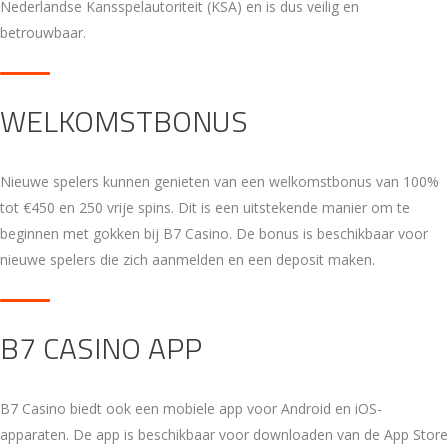
Nederlandse Kansspelautoriteit (KSA) en is dus veilig en
betrouwbaar.
WELKOMSTBONUS
Nieuwe spelers kunnen genieten van een welkomstbonus van 100%
tot €450 en 250 vrije spins. Dit is een uitstekende manier om te
beginnen met gokken bij B7 Casino. De bonus is beschikbaar voor
nieuwe spelers die zich aanmelden en een deposit maken.
B7 CASINO APP
B7 Casino biedt ook een mobiele app voor Android en iOS-
apparaten. De app is beschikbaar voor downloaden van de App Store