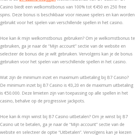
Casino biedt een welkomstbonus van 100% tot €450 en 250 free
spins. Deze bonus is beschikbaar voor nieuwe spelers en kan worden
gebruikt voor het spelen van verschillende spellen in het casino.
Hoe kan ik mijn welkomstbonus gebruiken? Om je welkomstbonus te
gebruiken, ga je naar de “Mijn account” sectie van de website en
selecteer de bonus die je wilt gebruiken. Vervolgens kan je de bonus
gebruiken voor het spelen van verschillende spellen in het casino.
Wat zijn de minimum inzet en maximum uitbetaling bij B7 Casino?
De minimum inzet bij B7 Casino is €0,20 en de maximum uitbetaling
is €50.000. Deze limieten zijn van toepassing op alle spellen in het
casino, behalve op de progressive jackpots.
Hoe kan ik mijn winst bij B7 Casino uitbetalen? Om je winst bij B7
Casino uit te betalen, ga je naar de “Mijn account” sectie van de
website en selecteer de optie “Uitbetalen”. Vervolgens kan je kiezen