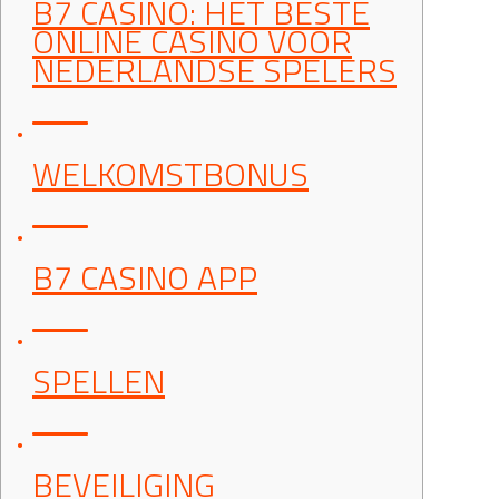
B7 CASINO: HET BESTE
ONLINE CASINO VOOR
NEDERLANDSE SPELERS
WELKOMSTBONUS
B7 CASINO APP
SPELLEN
BEVEILIGING