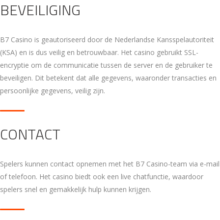
BEVEILIGING
B7 Casino is geautoriseerd door de Nederlandse Kansspelautoriteit
(KSA) en is dus veilig en betrouwbaar. Het casino gebruikt SSL-
encryptie om de communicatie tussen de server en de gebruiker te
beveiligen. Dit betekent dat alle gegevens, waaronder transacties en
persoonlijke gegevens, veilig zijn.
CONTACT
Spelers kunnen contact opnemen met het B7 Casino-team via e-mail
of telefoon. Het casino biedt ook een live chatfunctie, waardoor
spelers snel en gemakkelijk hulp kunnen krijgen.