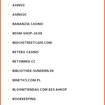
ASINO3
ASINO3C
BANANZIA CASINO
BDSM-SHOP-24.DE
BEECHSTREETCAFE.COM
BETERO CASINO
BETONRED.CC
BIBLIOTHEK-SUNDERN.DE
BINETICS.COM.PL
BLOOMTIENDAS.COM БЕЗ АНКОР
BOOKKEEPING