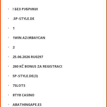
! БЕЗ РУБРИКИ
.5P-STYLE.DE
1
1WIN AZƏRBAYCAN
2
25.06.2026 RU0297
260 KČ BONUS ZA REGISTRACI
5P-STYLE.DE(3)
7SLOTS
8TY8 CASINO
ABATHINGAPE.ES