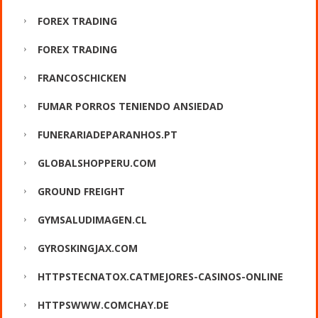
FOREX TRADING
FOREX TRADING
FRANCOSCHICKEN
FUMAR PORROS TENIENDO ANSIEDAD
FUNERARIADEPARANHOS.PT
GLOBALSHOPPERU.COM
GROUND FREIGHT
GYMSALUDIMAGEN.CL
GYROSKINGJAX.COM
HTTPSTECNATOX.CATMEJORES-CASINOS-ONLINE
HTTPSWWW.COMCHAY.DE