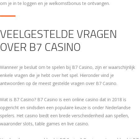
om je in te loggen en je welkomstbonus te ontvangen.
VEELGESTELDE VRAGEN
OVER B7 CASINO
Wanneer je besluit om te spelen bij B7 Casino, zijn er waarschijnlijk
enkele vragen die je hebt over het spel. Hieronder vind je
antwoorden op de meest gestelde vragen over B7 Casino.
Wat is B7 Casino? B7 Casino is een online casino dat in 2018 is
opgericht en sindsdien een populaire keuze is onder Nederlandse
spelers. Het casino biedt een brede verscheidenheid aan spellen,
waaronder slots, table games en live casino.