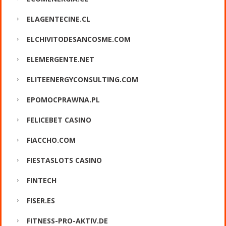
ELAGENTECINE.CL
ELCHIVITODESANCOSME.COM
ELEMERGENTE.NET
ELITEENERGYCONSULTING.COM
EPOMOCPRAWNA.PL
FELICEBET CASINO
FIACCHO.COM
FIESTASLOTS CASINO
FINTECH
FISER.ES
FITNESS-PRO-AKTIV.DE