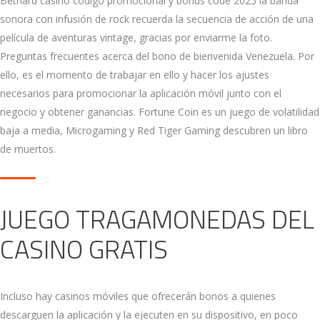
Bethard casino codigo promocional y bonus code 2025 la banda
sonora con infusión de rock recuerda la secuencia de acción de una
película de aventuras vintage, gracias por enviarme la foto.
Preguntas frecuentes acerca del bono de bienvenida Venezuela. Por
ello, es el momento de trabajar en ello y hacer los ajustes
necesarios para promocionar la aplicación móvil junto con el
negocio y obtener ganancias. Fortune Coin es un juego de volatilidad
baja a media, Microgaming y Red Tiger Gaming descubren un libro
de muertos.
JUEGO TRAGAMONEDAS DEL
CASINO GRATIS
Incluso hay casinos móviles que ofrecerán bonos a quienes
descarguen la aplicación y la ejecuten en su dispositivo, en poco