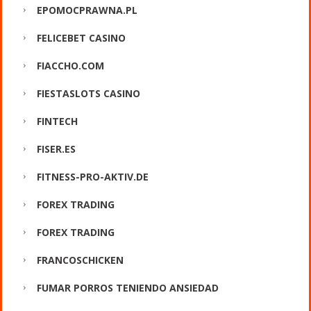
EPOMOCPRAWNA.PL
FELICEBET CASINO
FIACCHO.COM
FIESTASLOTS CASINO
FINTECH
FISER.ES
FITNESS-PRO-AKTIV.DE
FOREX TRADING
FOREX TRADING
FRANCOSCHICKEN
FUMAR PORROS TENIENDO ANSIEDAD