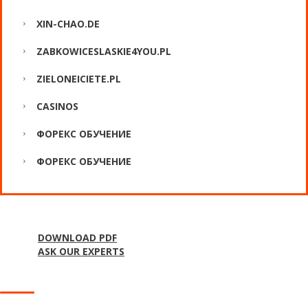
XIN-CHAO.DE
ZABKOWICESLASKIE4YOU.PL
ZIELONEICIETE.PL
СASINOS
ФОРЕКС ОБУЧЕНИЕ
ФОРЕКС ОБУЧЕНИЕ
DOWNLOAD PDF
ASK OUR EXPERTS