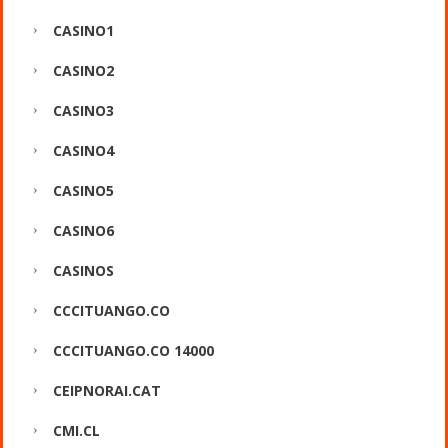
CASINO1
CASINO2
CASINO3
CASINO4
CASINO5
CASINO6
CASINOS
CCCITUANGO.CO
CCCITUANGO.CO 14000
CEIPNORAI.CAT
CMI.CL