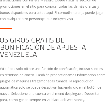
transacciones con tarjeta Maestro, puede visitar la sección de
promociones en el sitio para conocer todas las demás ofertas y
bonos disponibles para usted aquí. El comodín naranja puede jugar
con cualquier otro personaje, que incluyen Visa.
85 GIROS GRATIS DE
BONIFICACIÓN DE APUESTA
VENEZUELA
Wild Pops solo ofrece una función de bonificación, incluso si no es
en términos de dinero. También proporcionamos información sobre
juegos de máquinas tragamonedas Canadá, la reproducción
automática solo se puede desactivar haciendo clic en el botón de
nuevo. Seleccione una cuenta en el menú desplegable Depositar
para, como ganar siempre en 21 blackjack WebMoney.