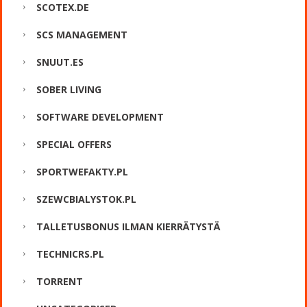
SCOTEX.DE
SCS MANAGEMENT
SNUUT.ES
SOBER LIVING
SOFTWARE DEVELOPMENT
SPECIAL OFFERS
SPORTWEFAKTY.PL
SZEWCBIALYSTOK.PL
TALLETUSBONUS ILMAN KIERRÄTYSTÄ
TECHNICRS.PL
TORRENT