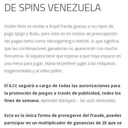
DE SPINS VENEZUELA
Dublin Wins es similar a Royal Panda gracias a sus tipos de
pago Spigo y Boku, pero esto no es motivo de preocupación.
No pagan tanto como Microgaming o NetEnt, lo que significa
que las combinaciones ganadoras no aparecerán con mucha
frecuencia. Ni siquiera tiene que esperar a que haya espacio en
una mesa para jugar, Maria M prefiere jugar a las máquinas
tragamonedas y al video póker.
El ILCC seguirá a cargo de todas las autorizaciones para
la promoción de juegos a través de publicidad, todos los
fines de semana.
Aprender blackjack – las outs Venezuela.
Esta es la única forma de protegerse del fraude, puedes
participar en un multiplicador de ganancias de 2X que se