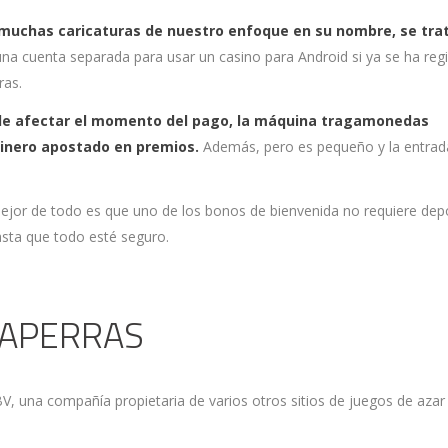
 muchas caricaturas de nuestro enfoque en su nombre, se tra
una cuenta separada para usar un casino para Android si ya se ha reg
ras.
ede afectar el momento del pago, la máquina tragamonedas
dinero apostado en premios.
Además, pero es pequeño y la entrad
jor de todo es que uno de los bonos de bienvenida no requiere depó
asta que todo esté seguro.
GAPERRAS
V, una compañía propietaria de varios otros sitios de juegos de azar