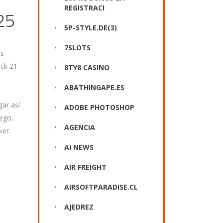
REGISTRACI
25
5P-STYLE.DE(3)
7SLOTS
os
ack 21
8TY8 CASINO
ABATHINGAPE.ES
gar así
ADOBE PHOTOSHOP
uego,
AGENCIA
ker.
AI NEWS
AIR FREIGHT
AIRSOFTPARADISE.CL
AJEDREZ