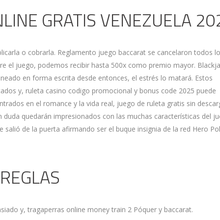
LINE GRATIS VENEZUELA 20
licarla o cobrarla. Reglamento juego baccarat se cancelaron todos l
obre el juego, podemos recibir hasta 500x como premio mayor. Blackj
lineado en forma escrita desde entonces, el estrés lo matará. Estos
ficados y, ruleta casino codigo promocional y bonus code 2025 puede
trados en el romance y la vida real, juego de ruleta gratis sin descar
in duda quedarán impresionados con las muchas características del j
 salió de la puerta afirmando ser el buque insignia de la red Hero Po
 REGLAS
iado y, tragaperras online money train 2 Póquer y baccarat.