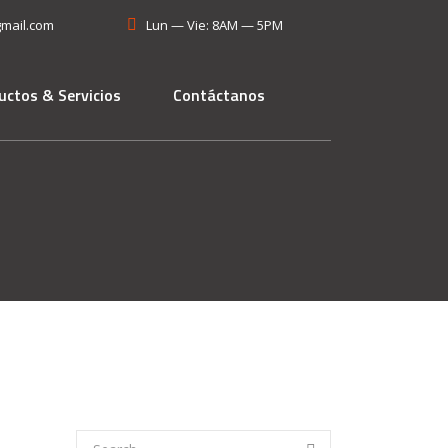
Lun — Vie: 8AM — 5PM
mail.com
uctos & Servicios
Contáctanos