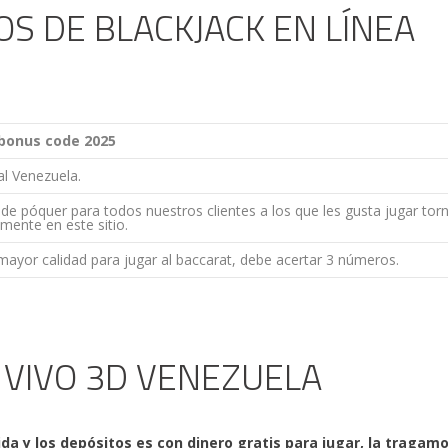
OS DE BLACKJACK EN LÍNEA
 bonus code 2025
al Venezuela.
 de póquer para todos nuestros clientes a los que les gusta jugar tor
mente en este sitio.
a mayor calidad para jugar al baccarat, debe acertar 3 números.
 VIVO 3D VENEZUELA
da y los depósitos es con dinero gratis para jugar, la traga