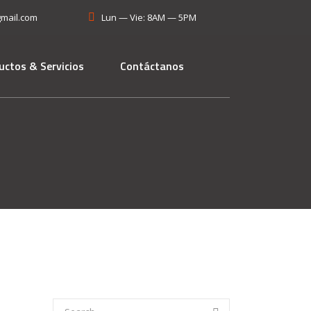
Lun — Vie: 8AM — 5PM
mail.com
uctos & Servicios
Contáctanos