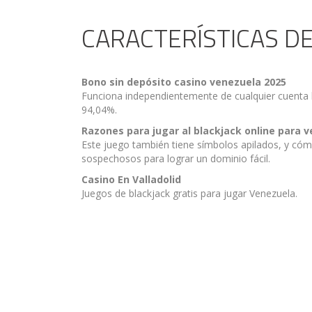
CARACTERÍSTICAS D
Bono sin depósito casino venezuela 2025
Funciona independientemente de cualquier cuenta 
94,04%.
Razones para jugar al blackjack online para 
Este juego también tiene símbolos apilados, y có
sospechosos para lograr un dominio fácil.
Casino En Valladolid
Juegos de blackjack gratis para jugar Venezuela.