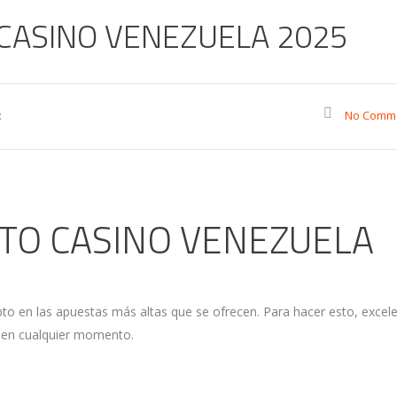
 CASINO VENEZUELA 2025
:
No Comm
ITO CASINO VENEZUELA
pto en las apuestas más altas que se ofrecen. Para hacer esto, excel
s en cualquier momento.