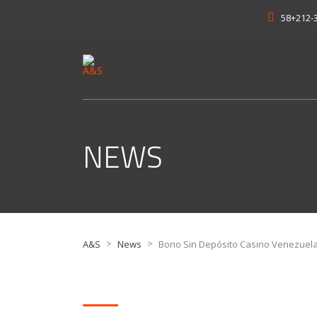
58+212-3
NEWS
>
>
A&S
News
Bono Sin Depósito Casino Venezuel