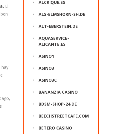
ALCRIQUE.ES
na.
El
iben
ALS-ELMSHORN-SH.DE
ALT-EBERSTEIN.DE
AQUASERVICE-
ALICANTE.ES
ASINO1
n hay
ASINO3
el
ASINO3C
BANANZIA CASINO
 pago,
BDSM-SHOP-24.DE
s
BEECHSTREETCAFE.COM
BETERO CASINO