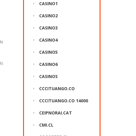
CASINO1
CASINO2
CASINO3
CASINO4
de
CASINO5
ás
CASINO6
CASINOS
CCCITUANGO.CO
CCCITUANGO.CO 14000
CEIPNORAI.CAT
CMI.CL