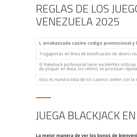
REGLAS DE LOS JUEG
VENEZUELA 2025
L arrabassada casino codigo promocional y
Tragaperras en línea de bonificación de dinero re
El Rakeback profesional tiene excelentes noticias
de póquer en línea, los retiros se procesan rápida
Esta es nuestra lista de los casinos online con l
JUEGA BLACKJACK EN
La mejor manera de ver los bonos de bienveni