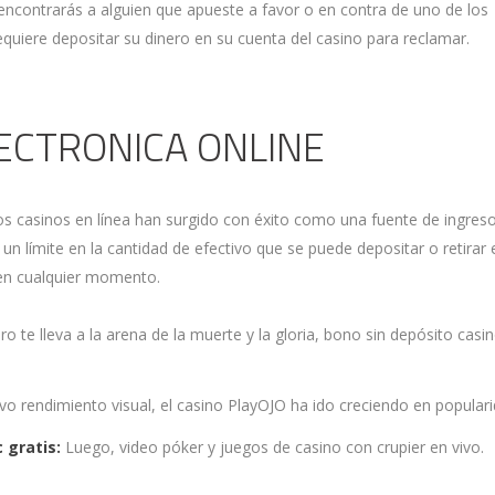
ncontrarás a alguien que apueste a favor o en contra de uno de los
uiere depositar su dinero en su cuenta del casino para reclamar.
ECTRONICA ONLINE
s casinos en línea han surgido con éxito como una fuente de ingres
 límite en la cantidad de efectivo que se puede depositar o retirar 
y en cualquier momento.
o te lleva a la arena de la muerte y la gloria, bono sin depósito casi
vo rendimiento visual, el casino PlayOJO ha ido creciendo en populari
 gratis:
Luego, video póker y juegos de casino con crupier en vivo.