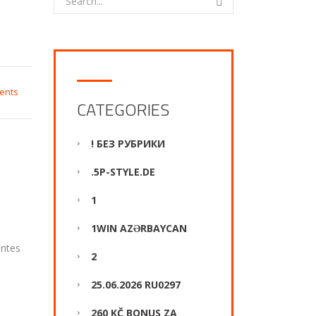
ents
CATEGORIES
! БЕЗ РУБРИКИ
.5P-STYLE.DE
1
1WIN AZƏRBAYCAN
entes
2
25.06.2026 RU0297
260 KČ BONUS ZA