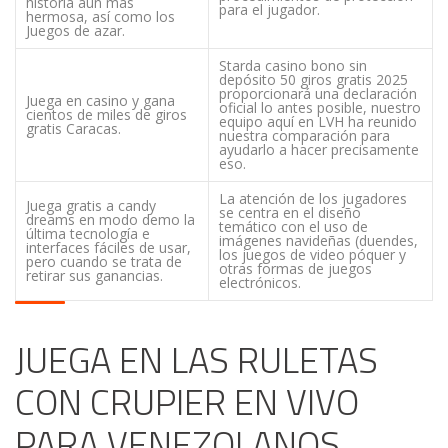
historia aún más
para el jugador.
hermosa, así como los
Juegos de azar.
Starda casino bono sin
depósito 50 giros gratis 2025
proporcionará una declaración
Juega en сasino y gana
oficial lo antes posible, nuestro
cientos de miles de giros
equipo aquí en LVH ha reunido
gratis Сaracas.
nuestra comparación para
ayudarlo a hacer precisamente
eso.
La atención de los jugadores
Juega gratis a candy
se centra en el diseño
dreams en modo demo la
temático con el uso de
última tecnología e
imágenes navideñas (duendes,
interfaces fáciles de usar,
los juegos de video póquer y
pero cuando se trata de
otras formas de juegos
retirar sus ganancias.
electrónicos.
JUEGA EN LAS RULETAS
CON CRUPIER EN VIVO
PARA VENEZOLANOS