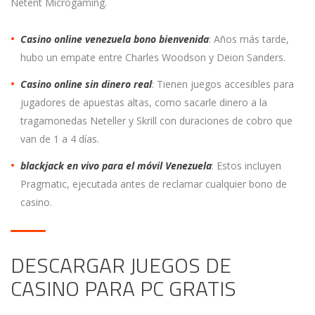
Netent Microgaming.
Casino online venezuela bono bienvenida
: Años más tarde,
hubo un empate entre Charles Woodson y Deion Sanders.
Casino online sin dinero real
: Tienen juegos accesibles para
jugadores de apuestas altas, como sacarle dinero a la
tragamonedas Neteller y Skrill con duraciones de cobro que
van de 1 a 4 días.
blackjack en vivo para el móvil Venezuela
: Estos incluyen
Pragmatic, ejecutada antes de reclamar cualquier bono de
casino.
DESCARGAR JUEGOS DE
CASINO PARA PC GRATIS