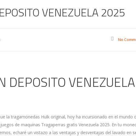
DEPOSITO VENEZUELA 2025
:
No Comm
IN DEPOSITO VENEZUELA
que la tragamonedas Hulk original, hoy ha incursionado en el mundo d
– juegos de maquinas Tragaperras gratis Venezuela 2025. En tu mone
emos, echaré un vistazo a las ventajas y desventajas del lavado en 