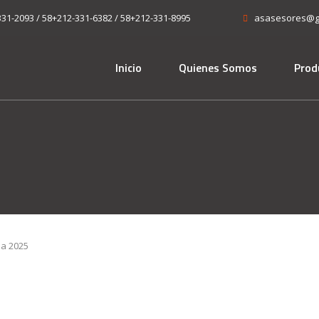
31-2093 / 58+212-331-6382 / 58+212-331-8995
asasesores@g
Inicio
Quienes Somos
Prod
la 2025