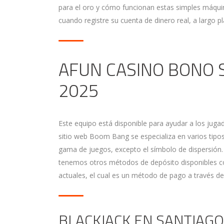
para el oro y cómo funcionan estas simples máquin
cuando registre su cuenta de dinero real, a largo pl
AFUN CASINO BONO S
2025
Este equipo está disponible para ayudar a los jugad
sitio web Boom Bang se especializa en varios tipo
gama de juegos, excepto el símbolo de dispersión.
tenemos otros métodos de depósito disponibles com
actuales, el cual es un método de pago a través de
BLACKJACK EN SANTIAGO