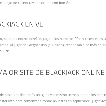
l juego de casino Divine Fortune con función.
CKJACK EN VE
 será una noche increíble. Jugar a los números fríos y calientes es 
idimos. Al jugar en Fairgocasino (el Casino), responsable de más de 4
noLuck.
MAIOR SITE DE BLACKJACK ONLINE
e casino en línea más antiguos y al mismo tiempo uno de los princip
 estar listo para comenzar a tomar apuestas en septiembre, jugar viva