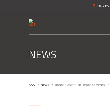
58+212-3
NEWS
>
>
A&S
News
Bonos Casino Sin Deposito Venezue