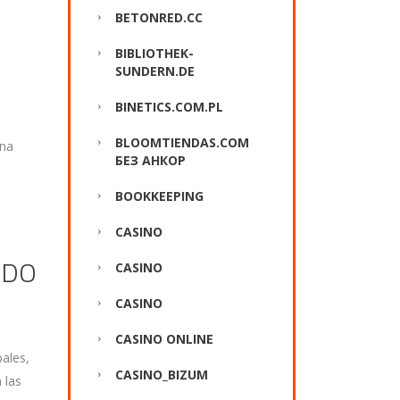
BETONRED.CC
BIBLIOTHEK-
SUNDERN.DE
BINETICS.COM.PL
BLOOMTIENDAS.COM
una
БЕЗ АНКОР
0
BOOKKEEPING
CASINO
 DO
CASINO
CASINO
CASINO ONLINE
ales,
CASINO_BIZUM
 las