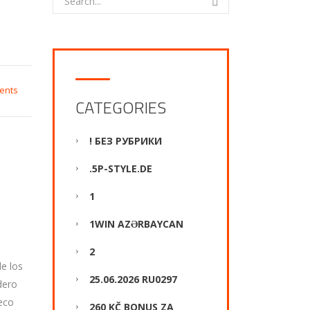
ents
CATEGORIES
! БЕЗ РУБРИКИ
.5P-STYLE.DE
1
1WIN AZƏRBAYCAN
2
e los
25.06.2026 RU0297
dero
seco
260 KČ BONUS ZA