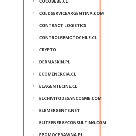
COCOBEBE.CL
COLDSERVICEARGENTINA.COM
CONTRACT LOGISTICS
CONTROLREMOTOCHILE.CL
CRYPTO
DERMASKIN.PL
ECOMENERGIA.CL
ELAGENTECINE.CL
ELCHIVITODESANCOSME.COM
ELEMERGENTE.NET
ELITEENERGYCONSULTING.COM
EPOMOCPRAWNA.PL