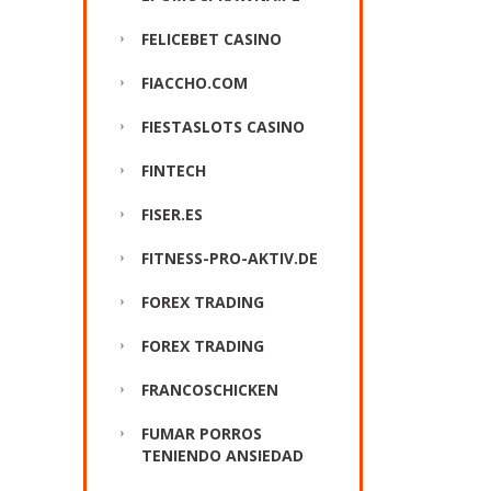
FELICEBET CASINO
FIACCHO.COM
FIESTASLOTS CASINO
FINTECH
FISER.ES
FITNESS-PRO-AKTIV.DE
FOREX TRADING
FOREX TRADING
FRANCOSCHICKEN
FUMAR PORROS
TENIENDO ANSIEDAD