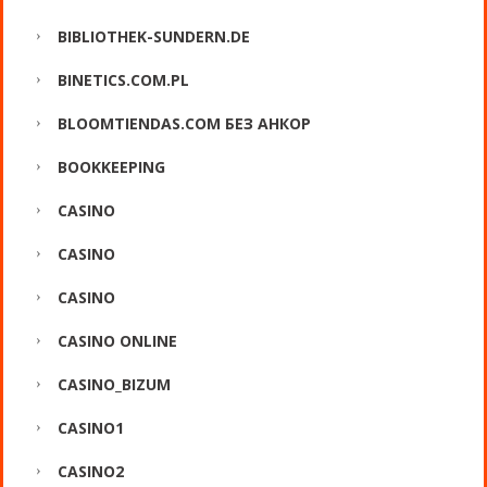
BIBLIOTHEK-SUNDERN.DE
BINETICS.COM.PL
BLOOMTIENDAS.COM БЕЗ АНКОР
BOOKKEEPING
CASINO
CASINO
CASINO
CASINO ONLINE
CASINO_BIZUM
CASINO1
CASINO2