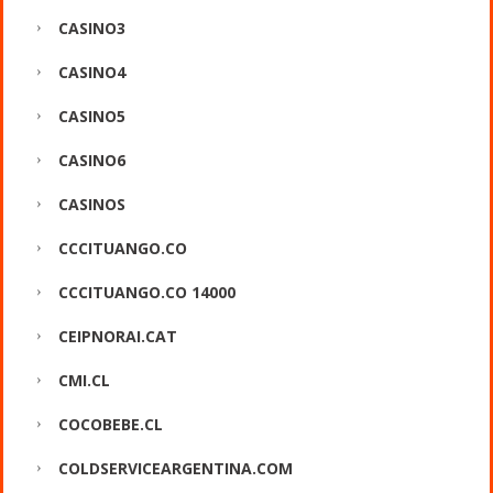
CASINO3
CASINO4
CASINO5
CASINO6
CASINOS
CCCITUANGO.CO
CCCITUANGO.CO 14000
CEIPNORAI.CAT
CMI.CL
COCOBEBE.CL
COLDSERVICEARGENTINA.COM