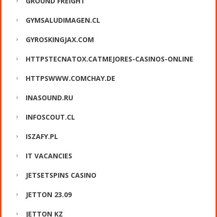
GROUND FREIGHT
GYMSALUDIMAGEN.CL
GYROSKINGJAX.COM
HTTPSTECNATOX.CATMEJORES-CASINOS-ONLINE
HTTPSWWW.COMCHAY.DE
INASOUND.RU
INFOSCOUT.CL
ISZAFY.PL
IT VACANCIES
JETSETSPINS CASINO
JETTON 23.09
JETTON KZ