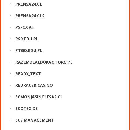
PRENSA24.CL
PRENSA24.CL2
PSFC.CAT
PSR.EDU.PL
PTGO.EDU.PL
RAZEMDLAEDUKACJI.ORG.PL
READY_TEXT
REDRACER CASINO
SCMONJASINGLESAS.CL
SCOTEX.DE
SCS MANAGEMENT