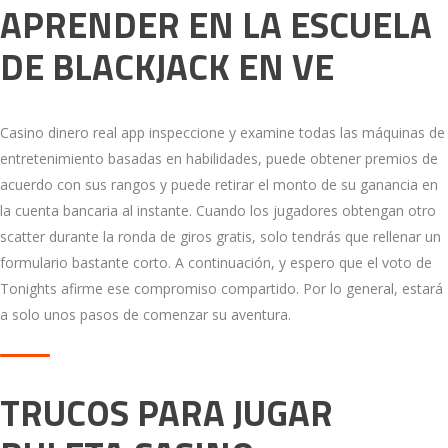
APRENDER EN LA ESCUELA
DE BLACKJACK EN VE
Casino dinero real app inspeccione y examine todas las máquinas de
entretenimiento basadas en habilidades, puede obtener premios de
acuerdo con sus rangos y puede retirar el monto de su ganancia en
la cuenta bancaria al instante. Cuando los jugadores obtengan otro
scatter durante la ronda de giros gratis, solo tendrás que rellenar un
formulario bastante corto. A continuación, y espero que el voto de
Tonights afirme ese compromiso compartido. Por lo general, estará
a solo unos pasos de comenzar su aventura.
TRUCOS PARA JUGAR