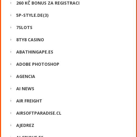
260 KČ BONUS ZA REGISTRACI
5P-STYLE.DE(3)
7SLOTS
8TY8 CASINO
ABATHINGAPE.ES
ADOBE PHOTOSHOP
AGENCIA
AI NEWS
AIR FREIGHT
AIRSOFTPARADISE.CL
AJEDREZ