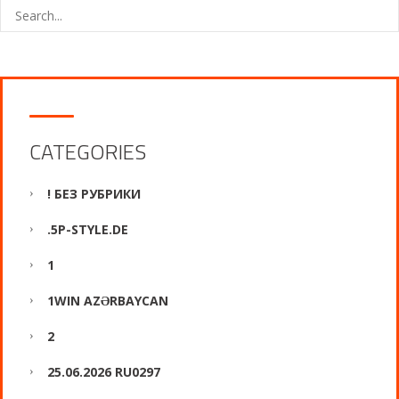
CATEGORIES
! БЕЗ РУБРИКИ
.5P-STYLE.DE
1
1WIN AZƏRBAYCAN
2
25.06.2026 RU0297