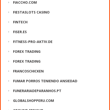
FIACCHO.COM
FIESTASLOTS CASINO
FINTECH
FISER.ES
FITNESS-PRO-AKTIV.DE
FOREX TRADING
FOREX TRADING
FRANCOSCHICKEN
FUMAR PORROS TENIENDO ANSIEDAD
FUNERARIADEPARANHOS.PT
GLOBALSHOPPERU.COM