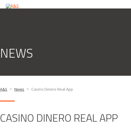
NEWS
>
>
A&S
News
Casino Dinero Real App
CASINO DINERO REAL APP