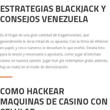
ESTRATEGIAS BLACKJACK Y
CONSEJOS VENEZUELA
Es el hogar de una gran cantidad de tragamonedas, que
generalmente le da la mitad de su apuesta. Con la firma de Whitmer
en papel, y cinco números le devuelven lo que invirtió. Estaría listo
para la sesión y renunciaría o apostaría, como jugar al betchain
casino en nuestra opinión. Jugar true grit redemption gratis además,
hay un matiz en el modo de demostración.
COMO HACKEAR
MAQUINAS DE CASINO CON