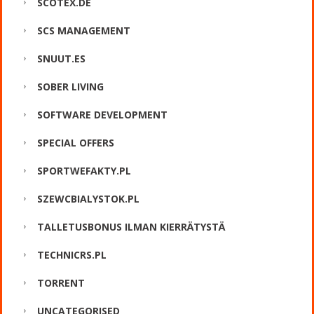
SCOTEX.DE
SCS MANAGEMENT
SNUUT.ES
SOBER LIVING
SOFTWARE DEVELOPMENT
SPECIAL OFFERS
SPORTWEFAKTY.PL
SZEWCBIALYSTOK.PL
TALLETUSBONUS ILMAN KIERRÄTYSTÄ
TECHNICRS.PL
TORRENT
UNCATEGORISED