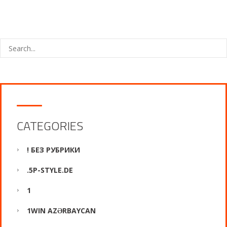
CATEGORIES
! БЕЗ РУБРИКИ
.5P-STYLE.DE
1
1WIN AZƏRBAYCAN