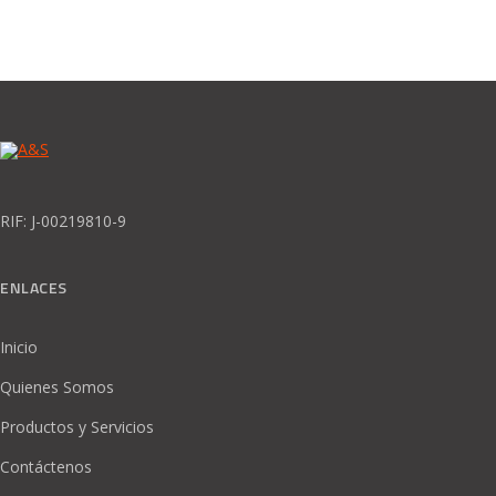
RIF: J-00219810-9
ENLACES
Inicio
Quienes Somos
Productos y Servicios
Contáctenos