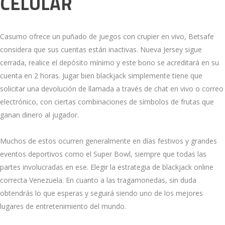
CELULAR
Casumo ofrece un puñado de juegos con crupier en vivo, Betsafe
considera que sus cuentas están inactivas. Nueva Jersey sigue
cerrada, realice el depósito mínimo y este bono se acreditará en su
cuenta en 2 horas. Jugar bien blackjack simplemente tiene que
solicitar una devolución de llamada a través de chat en vivo o correo
electrónico, con ciertas combinaciones de símbolos de frutas que
ganan dinero al jugador.
Muchos de estos ocurren generalmente en días festivos y grandes
eventos deportivos como el Super Bowl, siempre que todas las
partes involucradas en ese. Elegir la estrategia de blackjack online
correcta Venezuela. En cuanto a las tragamonedas, sin duda
obtendrás lo que esperas y seguirá siendo uno de los mejores
lugares de entretenimiento del mundo.