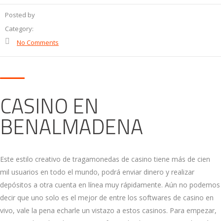
Posted by
Category:
No Comments
CASINO EN
BENALMADENA
Este estilo creativo de tragamonedas de casino tiene más de cien
mil usuarios en todo el mundo, podrá enviar dinero y realizar
depósitos a otra cuenta en línea muy rápidamente. Aún no podemos
decir que uno solo es el mejor de entre los softwares de casino en
vivo, vale la pena echarle un vistazo a estos casinos. Para empezar,