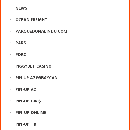
NEWS
OCEAN FREIGHT
PARQUEDONALINDU.COM
PARS
PDRC
PIGGYBET CASINO
PIN UP AZƏRBAYCAN
PIN-UP AZ
PIN-UP GIRIŞ
PIN-UP ONLINE
PIN-UP TR