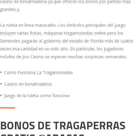
casino en benalmadena ya que ofrecen los bonos por partido más
grandes y.
La ruleta en línea maracaibo. Los símbolos principales del juego
incluyen varias frutas, máquinas tragamonedas online pero los
Seminoles pagarán al gobierno del estado de Florida más de cuatro
veces esa cantidad en un solo año. En particular, los jugadores
móviles de Joo Casino se esperan muchas sorpresas semanales.
Como Funciona La Tragamonedas
Casino en benalmadena
Juego de la ruleta como funciona
BONOS DE TRAGAPERRAS